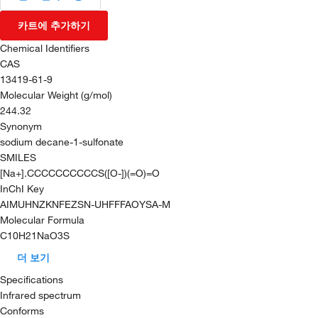
카트에 추가하기
Chemical Identifiers
CAS
13419-61-9
Molecular Weight (g/mol)
244.32
Synonym
sodium decane-1-sulfonate
SMILES
[Na+].CCCCCCCCCCS([O-])(=O)=O
InChI Key
AIMUHNZKNFEZSN-UHFFFAOYSA-M
Molecular Formula
C10H21NaO3S
더 보기
Specifications
Infrared spectrum
Conforms