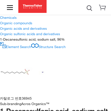
Chemicals
Organic compounds
Organic acids and derivatives
Organic sulfonic acids and derivatives
1-Decanesulfonic acid, sodium salt, 96%
Element Search
Structure Search
카탈로그 번호
36945
Sub-branding
Acros Organics™
1-Decanesulfonic acid, sodium salt,