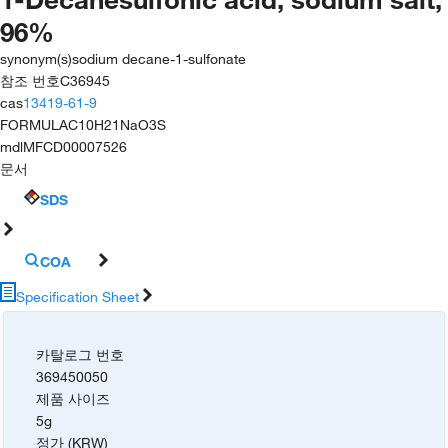
96%
synonym(s)
sodium decane-1-sulfonate
참조 번호
C36945
cas
13419-61-9
FORMULA
C10H21NaO3S
mdl
MFCD00007526
문서
SDS
COA
Specification Sheet
카탈로그 번호
369450050
제품 사이즈
5g
정가 (KRW)