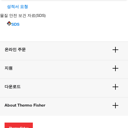
성적서 요청
물질 안전 보건 자료(SDS)
SDS
온라인 주문
주문 현황
지원
주문 방법
빠른 주문
서비스 및 지원
벌크 주문
다운로드
고객 센터
공지사항
유해화학물질등 제품 및 정보요약서
웹사이트 개선사항
About Thermo Fisher
주문관련문서
이전 웹사이트 미결제 내역 확인하기
ISO 인증문서
회사 소개
투자자