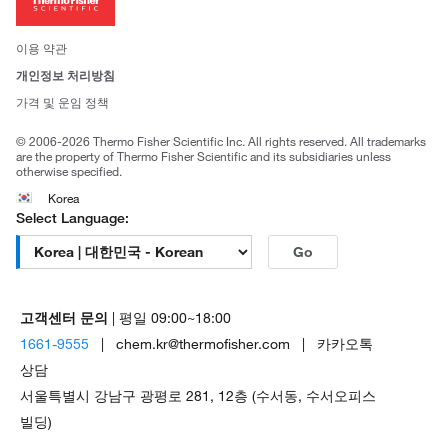
뉴스
사회적 책임
이용 약관
브랜드
개인정보 처리방침
Trademarks
가격 및 운임 정책
공정거래
© 2006-2026 Thermo Fisher Scientific Inc. All rights reserved. All trademarks
are the property of Thermo Fisher Scientific and its subsidiaries unless
otherwise specified.
Korea
Select Language:
Go
고객센터 문의
| 평일 09:00~18:00
1661-9555
| chem.kr@thermofisher.com | 카카오톡
상담
서울특별시 강남구 광평로 281, 12층 (수서동, 수서오피스
빌딩)