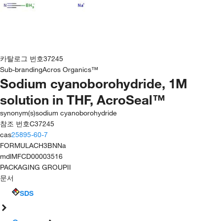
카탈로그 번호
37245
Sub-branding
Acros Organics™
Sodium cyanoborohydride, 1M
solution in THF, AcroSeal™
synonym(s)
sodium cyanoborohydride
참조 번호
C37245
cas
25895-60-7
FORMULA
CH3BNNa
mdl
MFCD00003516
PACKAGING GROUP
II
문서
SDS