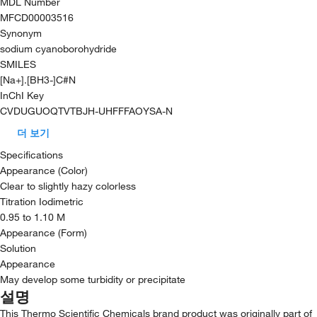
MDL Number
MFCD00003516
Synonym
sodium cyanoborohydride
SMILES
[Na+].[BH3-]C#N
InChI Key
CVDUGUOQTVTBJH-UHFFFAOYSA-N
더 보기
Specifications
Appearance (Color)
Clear to slightly hazy colorless
Titration Iodimetric
0.95 to 1.10 M
Appearance (Form)
Solution
Appearance
May develop some turbidity or precipitate
설명
This Thermo Scientific Chemicals brand product was originally part of