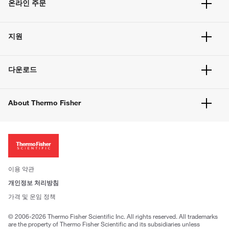
온라인 주문
주문 현황
지원
주문 방법
빠른 주문
서비스 및 지원
벌크 주문
다운로드
고객 센터
공지사항
유해화학물질등 제품 및 정보요약서
웹사이트 개선사항
About Thermo Fisher
주문관련문서
이전 웹사이트 미결제 내역 확인하기
ISO 인증문서
회사 소개
투자자
뉴스
사회적 책임
이용 약관
브랜드
개인정보 처리방침
Trademarks
가격 및 운임 정책
공정거래
© 2006-2026 Thermo Fisher Scientific Inc. All rights reserved. All trademarks
are the property of Thermo Fisher Scientific and its subsidiaries unless