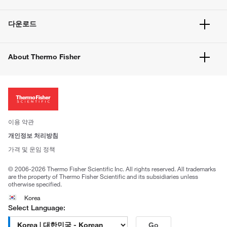
빠른 주문
서비스 및 지원
벌크 주문
다운로드
고객 센터
공지사항
유해화학물질등 제품 및 정보요약서
웹사이트 개선사항
About Thermo Fisher
주문관련문서
이전 웹사이트 미결제 내역 확인하기
ISO 인증문서
회사 소개
투자자
뉴스
사회적 책임
이용 약관
브랜드
개인정보 처리방침
Trademarks
가격 및 운임 정책
공정거래
© 2006-2026 Thermo Fisher Scientific Inc. All rights reserved. All trademarks
are the property of Thermo Fisher Scientific and its subsidiaries unless
otherwise specified.
Korea
Select Language:
Go