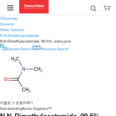
Chemicals
Solvents
Other Solvents
N N-Dimethylacetamide
N,N-Dimethylacetamide, 99.5%, extra pure
Element Search
Structure Search
카탈로그 번호
37871
Sub-branding
Acros Organics™
N,N-Dimethylacetamide, 99.5%,