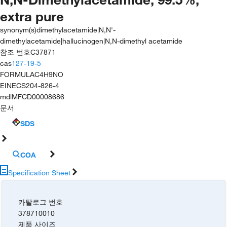
extra pure
synonym(s)
dimethylacetamide|N,N'-
dimethylacetamide|hallucinogen|N,N-dimethyl acetamide
참조 번호
C37871
cas
127-19-5
FORMULA
C4H9NO
EINECS
204-826-4
mdl
MFCD00008686
문서
SDS
COA
Specification Sheet
카탈로그 번호
378710010
제품 사이즈