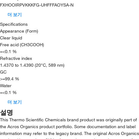
FXHOOIRPVKKKFG-UHFFFAOYSA-N
더 보기
Specifications
Appearance (Form)
Clear liquid
Free acid (CH3COOH)
=<0.1 %
Refractive index
1.4370 to 1.4390 (20°C, 589 nm)
GC
>=99.4 %
Water
=<0.1 %
더 보기
설명
This Thermo Scientific Chemicals brand product was originally part of
the Acros Organics product portfolio. Some documentation and label
information may refer to the legacy brand. The original Acros Organics