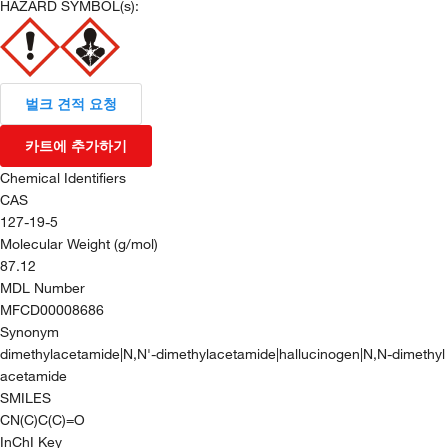
HAZARD SYMBOL(s):
벌크 견적 요청
카트에 추가하기
Chemical Identifiers
CAS
127-19-5
Molecular Weight (g/mol)
87.12
MDL Number
MFCD00008686
Synonym
dimethylacetamide|N,N'-dimethylacetamide|hallucinogen|N,N-dimethyl
acetamide
SMILES
CN(C)C(C)=O
InChI Key