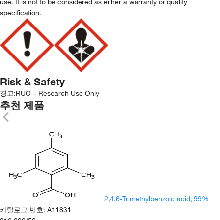
use. It is not to be considered as either a warranty or quality
specification.
Risk & Safety
경고:
RUO – Research Use Only
추천 제품
2,4,6-Trimethylbenzoic acid, 99%
카탈로그 번호
:
A11831