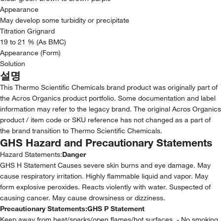
Appearance
May develop some turbidity or precipitate
Titration Grignard
19 to 21 % (As BMC)
Appearance (Form)
Solution
설명
This Thermo Scientific Chemicals brand product was originally part of
the Acros Organics product portfolio. Some documentation and label
information may refer to the legacy brand. The original Acros Organics
product / item code or SKU reference has not changed as a part of
the brand transition to Thermo Scientific Chemicals.
GHS Hazard and Precautionary Statements
Hazard Statements:
Danger
GHS H Statement Causes severe skin burns and eye damage. May
cause respiratory irritation. Highly flammable liquid and vapor. May
form explosive peroxides. Reacts violently with water. Suspected of
causing cancer. May cause drowsiness or dizziness.
Precautionary Statements:
GHS P Statement
Keep away from heat/sparks/open flames/hot surfaces. - No smoking.