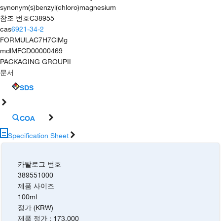
synonym(s)
benzyl(chloro)magnesium
참조 번호
C38955
cas
6921-34-2
FORMULA
C7H7ClMg
mdl
MFCD00000469
PACKAGING GROUP
II
문서
SDS
COA
Specification Sheet
카탈로그 번호
389551000
제품 사이즈
100ml
정가 (KRW)
제품 정가
:
173,000