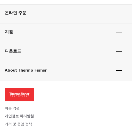
온라인 주문
주문 현황
지원
주문 방법
빠른 주문
서비스 및 지원
벌크 주문
다운로드
고객 센터
공지사항
유해화학물질등 제품 및 정보요약서
웹사이트 개선사항
About Thermo Fisher
주문관련문서
이전 웹사이트 미결제 내역 확인하기
ISO 인증문서
회사 소개
투자자
뉴스
사회적 책임
이용 약관
브랜드
개인정보 처리방침
Trademarks
가격 및 운임 정책
공정거래