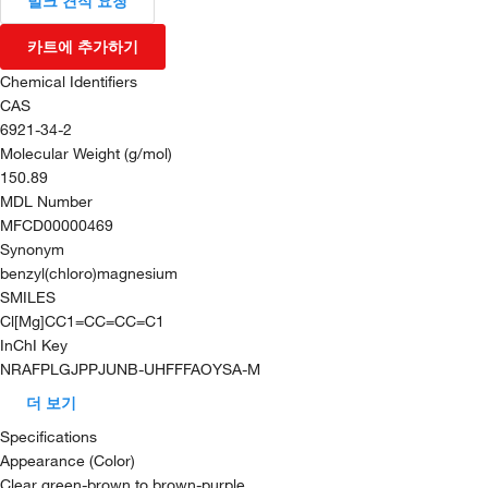
벌크 견적 요청
카트에 추가하기
Chemical Identifiers
CAS
6921-34-2
Molecular Weight (g/mol)
150.89
MDL Number
MFCD00000469
Synonym
benzyl(chloro)magnesium
SMILES
Cl[Mg]CC1=CC=CC=C1
InChI Key
NRAFPLGJPPJUNB-UHFFFAOYSA-M
더 보기
Specifications
Appearance (Color)
Clear green-brown to brown-purple