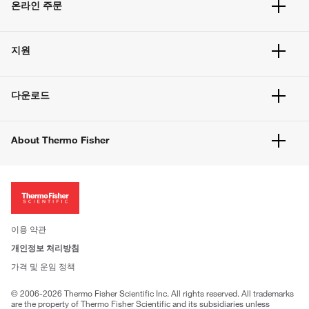
온라인 주문
주문 현황
지원
주문 방법
빠른 주문
서비스 및 지원
벌크 주문
다운로드
고객 센터
공지사항
유해화학물질등 제품 및 정보요약서
웹사이트 개선사항
About Thermo Fisher
주문관련문서
이전 웹사이트 미결제 내역 확인하기
ISO 인증문서
회사 소개
투자자
뉴스
사회적 책임
이용 약관
브랜드
개인정보 처리방침
Trademarks
가격 및 운임 정책
공정거래
© 2006-2026 Thermo Fisher Scientific Inc. All rights reserved. All trademarks
are the property of Thermo Fisher Scientific and its subsidiaries unless