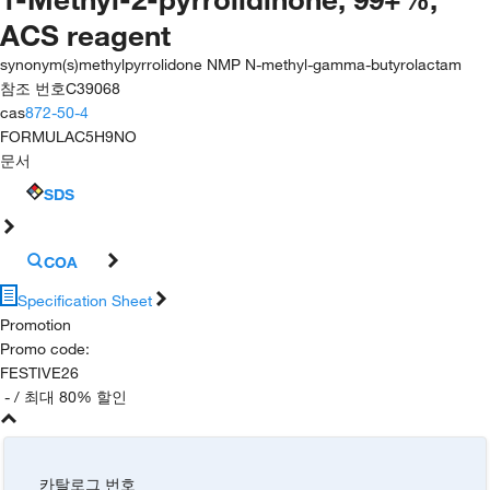
ACS reagent
synonym(s)
methylpyrrolidone NMP N-methyl-gamma-butyrolactam
참조 번호
C39068
cas
872-50-4
FORMULA
C5H9NO
문서
SDS
COA
Specification Sheet
Promotion
Promo code
:
FESTIVE26
-
/ 최대 80% 할인
카탈로그 번호