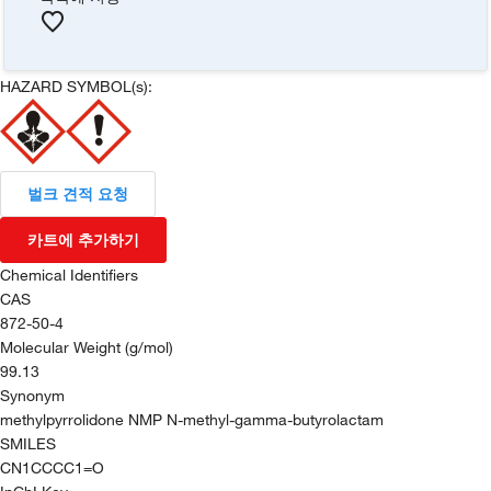
HAZARD SYMBOL(s):
벌크 견적 요청
카트에 추가하기
Chemical Identifiers
CAS
872-50-4
Molecular Weight (g/mol)
99.13
Synonym
methylpyrrolidone NMP N-methyl-gamma-butyrolactam
SMILES
CN1CCCC1=O