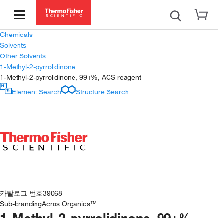
Chemicals
Solvents
Other Solvents
1-Methyl-2-pyrrolidinone
1-Methyl-2-pyrrolidinone, 99+%, ACS reagent
Element Search
Structure Search
카탈로그 번호
39068
Sub-branding
Acros Organics™
1-Methyl-2-pyrrolidinone, 99+%,