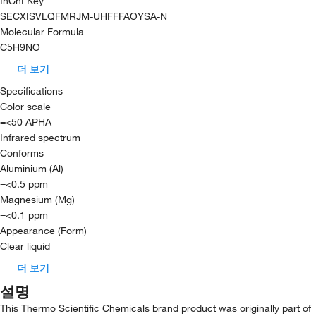
InChI Key
SECXISVLQFMRJM-UHFFFAOYSA-N
Molecular Formula
C5H9NO
더 보기
Specifications
Color scale
=<50 APHA
Infrared spectrum
Conforms
Aluminium (Al)
=<0.5 ppm
Magnesium (Mg)
=<0.1 ppm
Appearance (Form)
Clear liquid
더 보기
설명
This Thermo Scientific Chemicals brand product was originally part of