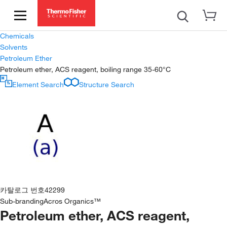
Chemicals
Solvents
Petroleum Ether
Petroleum ether, ACS reagent, boiling range 35-60°C
Element Search
Structure Search
카탈로그 번호
42299
Sub-branding
Acros Organics™
Petroleum ether, ACS reagent,