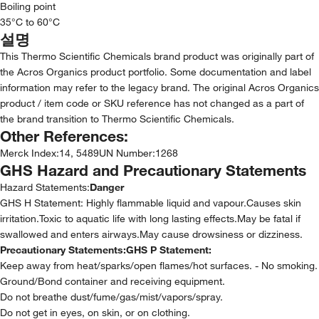
Boiling point
35°C to 60°C
설명
This Thermo Scientific Chemicals brand product was originally part of
the Acros Organics product portfolio. Some documentation and label
information may refer to the legacy brand. The original Acros Organics
product / item code or SKU reference has not changed as a part of
the brand transition to Thermo Scientific Chemicals.
Other References:
Merck Index
:
14, 5489
UN Number
:
1268
GHS Hazard and Precautionary Statements
Hazard Statements:
Danger
GHS H Statement: Highly flammable liquid and vapour.Causes skin
irritation.Toxic to aquatic life with long lasting effects.May be fatal if
swallowed and enters airways.May cause drowsiness or dizziness.
Precautionary Statements:
GHS P Statement:
Keep away from heat/sparks/open flames/hot surfaces. - No smoking.
Ground/Bond container and receiving equipment.
Do not breathe dust/fume/gas/mist/vapors/spray.
Do not get in eyes, on skin, or on clothing.