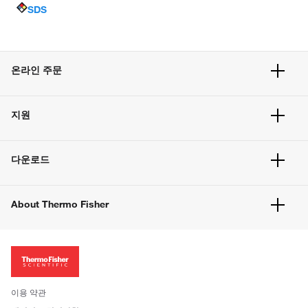
SDS
온라인 주문
주문 현황
지원
주문 방법
빠른 주문
서비스 및 지원
벌크 주문
다운로드
고객 센터
공지사항
유해화학물질등 제품 및 정보요약서
웹사이트 개선사항
About Thermo Fisher
주문관련문서
이전 웹사이트 미결제 내역 확인하기
ISO 인증문서
회사 소개
투자자
뉴스
사회적 책임
이용 약관
브랜드