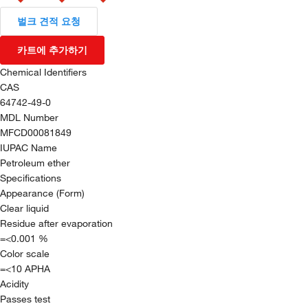
벌크 견적 요청
카트에 추가하기
Chemical Identifiers
CAS
64742-49-0
MDL Number
MFCD00081849
IUPAC Name
Petroleum ether
Specifications
Appearance (Form)
Clear liquid
Residue after evaporation
=<0.001 %
Color scale
=<10 APHA
Acidity
Passes test