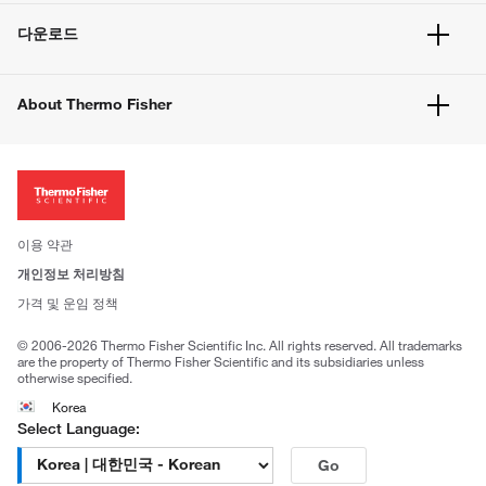
빠른 주문
서비스 및 지원
벌크 주문
다운로드
고객 센터
공지사항
유해화학물질등 제품 및 정보요약서
웹사이트 개선사항
About Thermo Fisher
주문관련문서
이전 웹사이트 미결제 내역 확인하기
ISO 인증문서
회사 소개
투자자
뉴스
사회적 책임
이용 약관
브랜드
개인정보 처리방침
Trademarks
가격 및 운임 정책
공정거래
© 2006-2026 Thermo Fisher Scientific Inc. All rights reserved. All trademarks
are the property of Thermo Fisher Scientific and its subsidiaries unless
otherwise specified.
Korea
Select Language:
Go