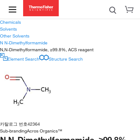
Chemicals
Solvents
Other Solvents
N N-Dimethylformamide
N,N-Dimethylformamide, ≥99.8%, ACS reagent
Element Search
Structure Search
카탈로그 번호
42364
Sub-branding
Acros Organics™
N,N-Dimethylformamide, ≥99.8%,