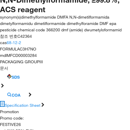
ACS reagent
synonym(s)
dimethylformamide DMFA N,N-dimetilformamida
dimetylformamidu dimetilformamide dimethylforamide DMF epa
pesticide chemical code 366200 dmf (amide) dwumetyloformamid
참조 번호
C42364
cas
68-12-2
FORMULA
C3H7NO
mdl
MFCD00003284
PACKAGING GROUP
III
문서
SDS
COA
Specification Sheet
Promotion
Promo code
:
FESTIVE26