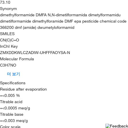
73.10
Synonym
dimethylformamide DMFA N,N-dimetilformamida dimetylformamidu
dimetilformamide dimethylforamide DMF epa pesticide chemical code
366200 dmf (amide) dwumetyloformamid
SMILES
CN(C)C=O
InChI Key
ZMXDDKWLCZADIW-UHFFFAOYSA-N
Molecular Formula
C3H7NO
더 보기
Specifications
Residue after evaporation
=<0.005 %
Titrable acid
=<0.0005 meq/g
Titrable base
=<0.003 meq/g
Color scale