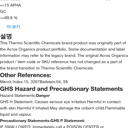
=<15 APHA
GC
>=99.8 %
더 보기
설명
This Thermo Scientific Chemicals brand product was originally part of
the Acros Organics product portfolio. Some documentation and label
information may refer to the legacy brand. The original Acros Organics
product / item code or SKU reference has not changed as a part of
the brand transition to Thermo Scientific Chemicals.
Other References:
Merck Index
:
15, 3267
Beilstein
:
04, 58
GHS Hazard and Precautionary Statements
Hazard Statements:
Danger
GHS H Statement: Causes serious eye irritation.Harmful in contact
with skin.Harmful if inhaled.May damage the unborn child.Flammable
liquid and vapour.
Precautionary Statements:
GHS P Statement:
IF SWALLOWED: Immediately call a POISON CENTER or