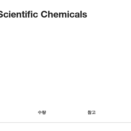
cientific Chemicals
수량
참고