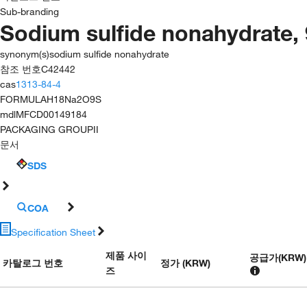
Sub-branding
Sodium sulfide nonahydrate,
synonym(s)
sodium sulfide nonahydrate
참조 번호
C42442
cas
1313-84-4
FORMULA
H18Na2O9S
mdl
MFCD00149184
PACKAGING GROUP
II
문서
SDS
COA
Specification Sheet
제품 사이
공급가
(
KRW
)
카탈로그 번호
정가 (KRW)
즈