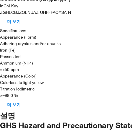
InChI Key
ZGHLCBJZQLNUAZ-UHFFFAOYSA-N
더 보기
Specifications
Appearance (Form)
Adhering crystals and/or chunks
Iron (Fe)
Passes test
Ammonium (NH4)
=<50 ppm
Appearance (Color)
Colorless to light yellow
Titration Iodimetric
>=98.0 %
더 보기
설명
GHS Hazard and Precautionary Sta