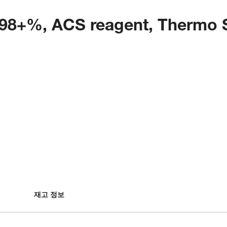
 98+%, ACS reagent, Thermo S
재고 정보