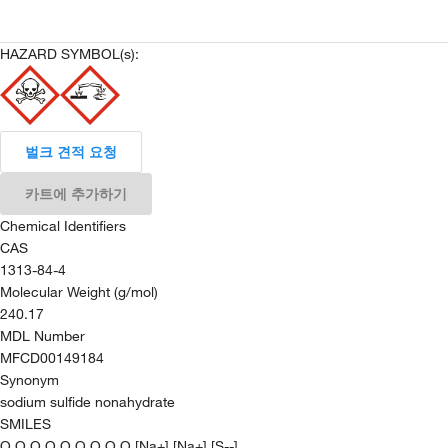
HAZARD SYMBOL(s):
벌크 견적 요청
카트에 추가하기
Chemical Identifiers
CAS
1313-84-4
Molecular Weight (g/mol)
240.17
MDL Number
MFCD00149184
Synonym
sodium sulfide nonahydrate
SMILES
O.O.O.O.O.O.O.O.O.[Na+].[Na+].[S--]