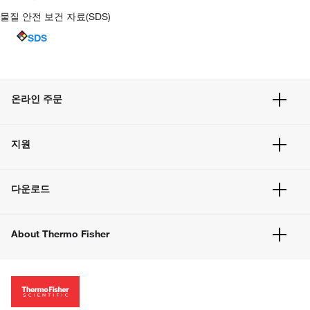
물질 안전 보건 자료(SDS)
SDS
온라인 주문
주문 현황
지원
주문 방법
빠른 주문
서비스 및 지원
벌크 주문
다운로드
고객 센터
공지사항
유해화학물질등 제품 및 정보요약서
웹사이트 개선사항
About Thermo Fisher
주문관련문서
이전 웹사이트 미결제 내역 확인하기
ISO 인증문서
회사 소개
투자자
뉴스