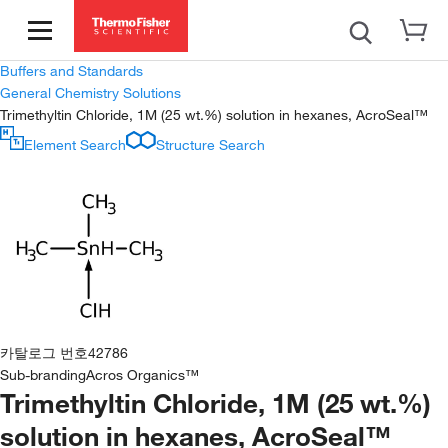
Buffers and Standards
General Chemistry Solutions
Trimethyltin Chloride, 1M (25 wt.%) solution in hexanes, AcroSeal™
Element Search
Structure Search
카탈로그 번호
42786
Sub-branding
Acros Organics™
Trimethyltin Chloride, 1M (25 wt.%)
solution in hexanes, AcroSeal™