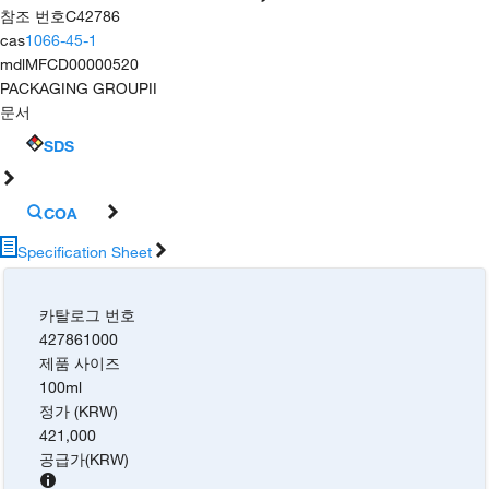
참조 번호
C42786
cas
1066-45-1
mdl
MFCD00000520
PACKAGING GROUP
II
문서
SDS
COA
Specification Sheet
카탈로그 번호
427861000
제품 사이즈
100ml
정가 (KRW)
421,000
공급가
(
KRW
)