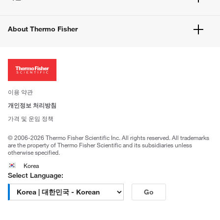
고객 센터
공지사항
유해화학물질등 제품 및 정보요약서
웹사이트 개선사항
About Thermo Fisher
주문관련문서
이전 웹사이트 미결제 내역 확인하기
ISO 인증문서
회사 소개
투자자
뉴스
사회적 책임
이용 약관
브랜드
개인정보 처리방침
Trademarks
가격 및 운임 정책
공정거래
© 2006-2026 Thermo Fisher Scientific Inc. All rights reserved. All trademarks
are the property of Thermo Fisher Scientific and its subsidiaries unless
otherwise specified.
Korea
Select Language:
Go