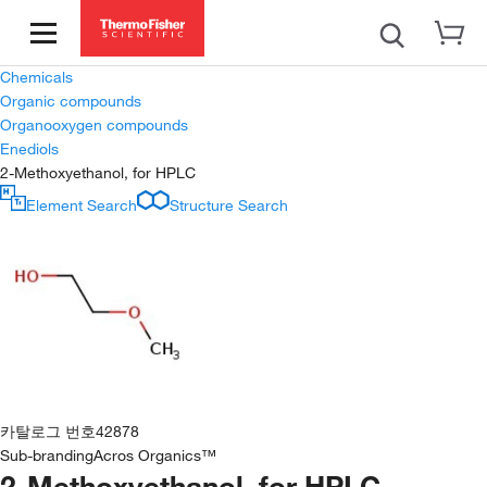
Chemicals
Organic compounds
Organooxygen compounds
Enediols
2-Methoxyethanol, for HPLC
Element Search
Structure Search
카탈로그 번호
42878
Sub-branding
Acros Organics™
2-Methoxyethanol, for HPLC