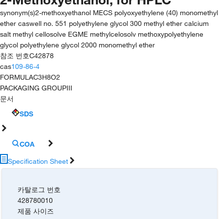
synonym(s)
2-methoxyethanol MECS polyoxyethylene (40) monomethyl
ether caswell no. 551 polyethylene glycol 300 methyl ether calcium
salt methyl cellosolve EGME methylcelosolv methoxypolyethylene
glycol polyethylene glycol 2000 monomethyl ether
참조 번호
C42878
cas
109-86-4
FORMULA
C3H8O2
PACKAGING GROUP
III
문서
SDS
COA
Specification Sheet
카탈로그 번호
428780010
제품 사이즈