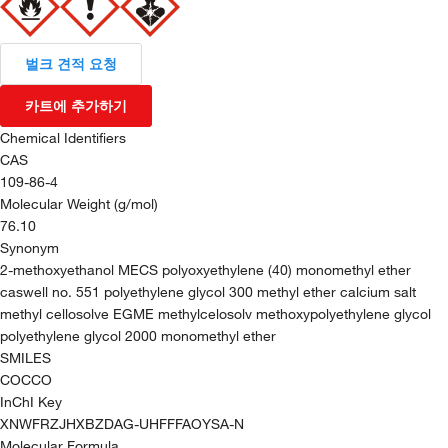
벌크 견적 요청
카트에 추가하기
Chemical Identifiers
CAS
109-86-4
Molecular Weight (g/mol)
76.10
Synonym
2-methoxyethanol MECS polyoxyethylene (40) monomethyl ether
caswell no. 551 polyethylene glycol 300 methyl ether calcium salt
methyl cellosolve EGME methylcelosolv methoxypolyethylene glycol
polyethylene glycol 2000 monomethyl ether
SMILES
COCCO
InChI Key
XNWFRZJHXBZDAG-UHFFFAOYSA-N
Molecular Formula