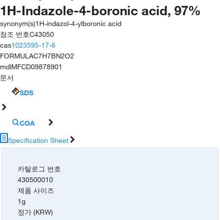
1H-Indazole-4-boronic acid, 97%
synonym(s)
1H-indazol-4-ylboronic acid
참조 번호
C43050
cas
1023595-17-6
FORMULA
C7H7BN2O2
mdl
MFCD09878901
문서
SDS
COA
Specification Sheet
카탈로그 번호
430500010
제품 사이즈
1g
정가 (KRW)