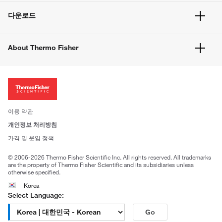
빠른 주문
서비스 및 지원
벌크 주문
다운로드
고객 센터
공지사항
유해화학물질등 제품 및 정보요약서
웹사이트 개선사항
About Thermo Fisher
주문관련문서
이전 웹사이트 미결제 내역 확인하기
ISO 인증문서
회사 소개
투자자
뉴스
사회적 책임
이용 약관
브랜드
개인정보 처리방침
Trademarks
가격 및 운임 정책
공정거래
© 2006-2026 Thermo Fisher Scientific Inc. All rights reserved. All trademarks
are the property of Thermo Fisher Scientific and its subsidiaries unless
otherwise specified.
Korea
Select Language:
Go