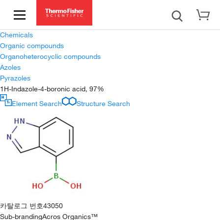
Chemicals
Organic compounds
Organoheterocyclic compounds
Azoles
Pyrazoles
1H-Indazole-4-boronic acid, 97%
Element Search
Structure Search
카탈로그 번호
43050
Sub-branding
Acros Organics™