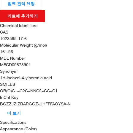
벌크 견적 요청
카트에 추가하기
Chemical Identifiers
CAS
1023595-17-6
Molecular Weight (g/mol)
161.96
MDL Number
MFCD09878901
Synonym
1H-indazol-4-ylboronic acid
SMILES
OB(O)C1=C2C=NNC2=CC=C1
InChI Key
BGZZJZIZRARGGZ-UHFFFAOYSA-N
더 보기
Specifications
Appearance (Color)