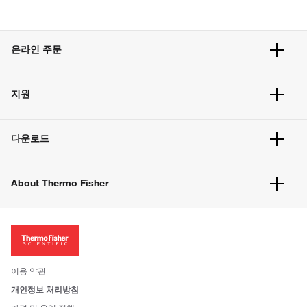
온라인 주문
주문 현황
지원
주문 방법
빠른 주문
서비스 및 지원
벌크 주문
다운로드
고객 센터
공지사항
유해화학물질등 제품 및 정보요약서
웹사이트 개선사항
About Thermo Fisher
주문관련문서
이전 웹사이트 미결제 내역 확인하기
ISO 인증문서
회사 소개
투자자
뉴스
사회적 책임
이용 약관
브랜드
개인정보 처리방침
Trademarks