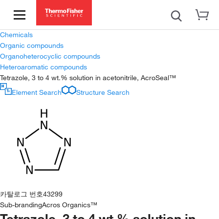
Chemicals
Organic compounds
Organoheterocyclic compounds
Heteroaromatic compounds
Tetrazole, 3 to 4 wt.% solution in acetonitrile, AcroSeal™
Element Search
Structure Search
카탈로그 번호
43299
Sub-branding
Acros Organics™
Tetrazole, 3 to 4 wt.% solution in