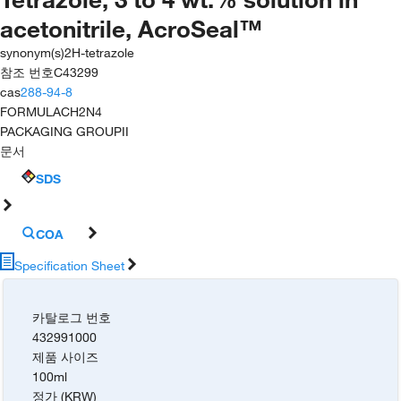
acetonitrile, AcroSeal™
synonym(s)
2H-tetrazole
참조 번호
C43299
cas
288-94-8
FORMULA
CH2N4
PACKAGING GROUP
II
문서
SDS
COA
Specification Sheet
카탈로그 번호
432991000
제품 사이즈
100ml
정가 (KRW)