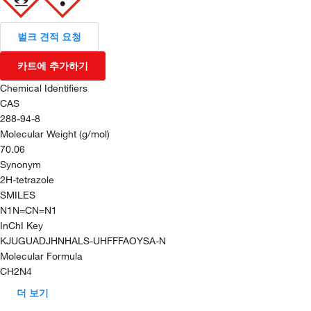
벌크 견적 요청
카트에 추가하기
Chemical Identifiers
CAS
288-94-8
Molecular Weight (g/mol)
70.06
Synonym
2H-tetrazole
SMILES
N1N=CN=N1
InChI Key
KJUGUADJHNHALS-UHFFFAOYSA-N
Molecular Formula
CH2N4
더 보기