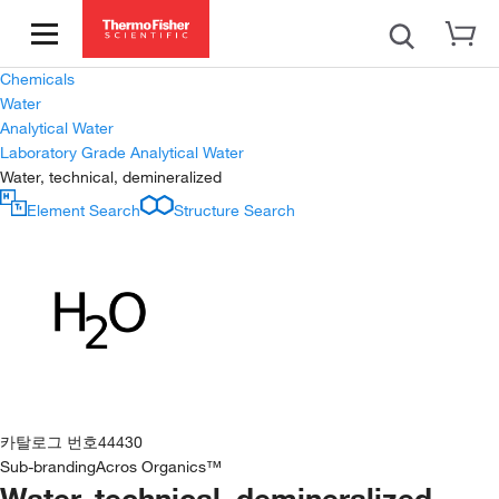
Chemicals
Water
Analytical Water
Laboratory Grade Analytical Water
Water, technical, demineralized
Element Search
Structure Search
카탈로그 번호
44430
Sub-branding
Acros Organics™
Water, technical, demineralized