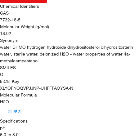
Chemical Identifiers
CAS
7732-18-5
Molecular Weight (g/mol)
18.02
Synonym
water DHMO hydrogen hydroxide dihydrositosterol dihydrositosterin
water, sterile water, deionized H2O - water properties of water 4a-
methylcampestanol
SMILES
O
InChI Key
XLYOFNOQVPJJNP-UHFFFAOYSA-N
Molecular Formula
H2O
더 보기
Specifications
pH
6.0 to 8.0