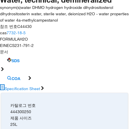
synonym(s)
water DHMO hydrogen hydroxide dihydrositosterol
dihydrositosterin water, sterile water, deionized H2O - water properties
of water 4a-methylcampestanol
참조 번호
C44430
cas
7732-18-5
FORMULA
H2O
EINECS
231-791-2
문서
SDS
COA
Specification Sheet
카탈로그 번호
444300250
제품 사이즈
25L