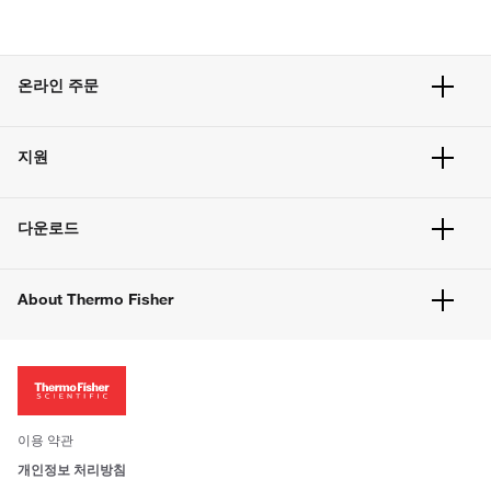
온라인 주문
주문 현황
지원
주문 방법
빠른 주문
서비스 및 지원
벌크 주문
다운로드
고객 센터
공지사항
유해화학물질등 제품 및 정보요약서
웹사이트 개선사항
About Thermo Fisher
주문관련문서
이전 웹사이트 미결제 내역 확인하기
ISO 인증문서
회사 소개
투자자
뉴스
사회적 책임
이용 약관
브랜드
개인정보 처리방침
Trademarks