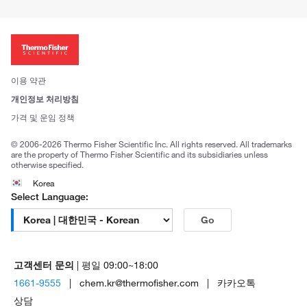
주문관련문서
이전 웹사이트 미결제 내역 확인하기
ISO 인증문서
회사 소개
투자자
뉴스
사회적 책임
이용 약관
브랜드
개인정보 처리방침
Trademarks
가격 및 운임 정책
공정거래
© 2006-2026 Thermo Fisher Scientific Inc. All rights reserved. All trademarks
are the property of Thermo Fisher Scientific and its subsidiaries unless
otherwise specified.
Korea
Select Language:
Go
고객센터 문의
| 평일 09:00~18:00
1661-9555
| chem.kr@thermofisher.com | 카카오톡
상담