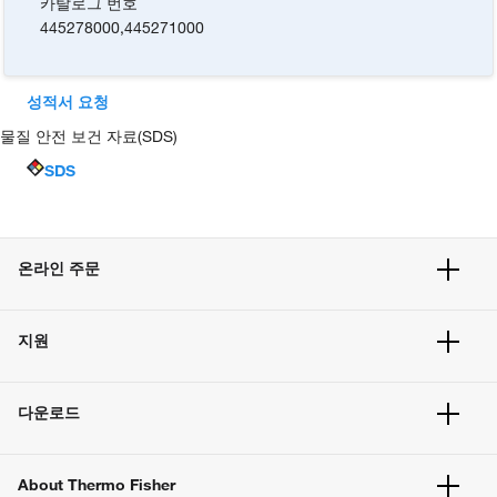
카탈로그 번호
445278000
,
445271000
성적서 요청
물질 안전 보건 자료(SDS)
SDS
온라인 주문
주문 현황
지원
주문 방법
빠른 주문
서비스 및 지원
벌크 주문
다운로드
고객 센터
공지사항
유해화학물질등 제품 및 정보요약서
웹사이트 개선사항
About Thermo Fisher