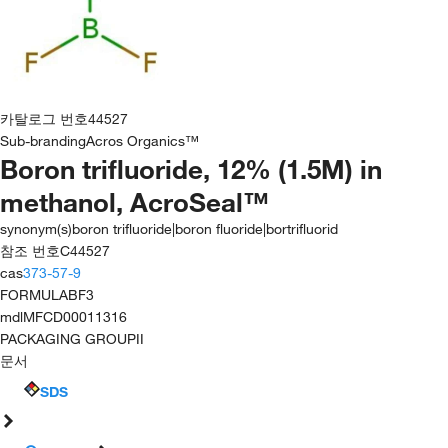
카탈로그 번호
44527
Sub-branding
Acros Organics™
Boron trifluoride, 12% (1.5M) in
methanol, AcroSeal™
synonym(s)
boron trifluoride|boron fluoride|bortrifluorid
참조 번호
C44527
cas
373-57-9
FORMULA
BF3
mdl
MFCD00011316
PACKAGING GROUP
II
문서
SDS