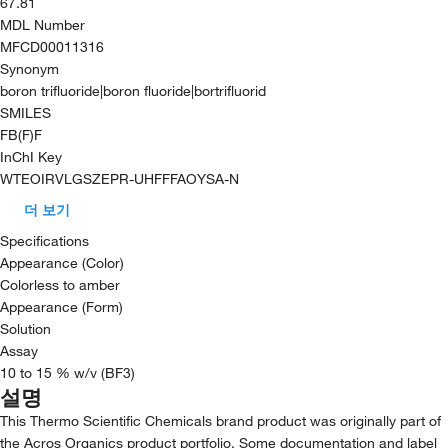
67.81
MDL Number
MFCD00011316
Synonym
boron trifluoride|boron fluoride|bortrifluorid
SMILES
FB(F)F
InChI Key
WTEOIRVLGSZEPR-UHFFFAOYSA-N
더 보기
Specifications
Appearance (Color)
Colorless to amber
Appearance (Form)
Solution
Assay
10 to 15 % w/v (BF3)
설명
This Thermo Scientific Chemicals brand product was originally part of
the Acros Organics product portfolio. Some documentation and label