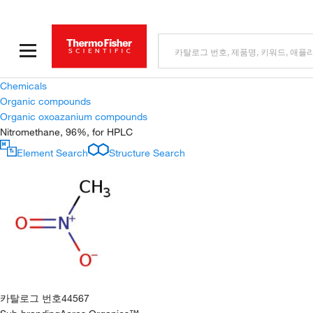
Chemicals
Organic compounds
Organic oxoazanium compounds
Nitromethane, 96%, for HPLC
Element Search
Structure Search
카탈로그 번호
44567