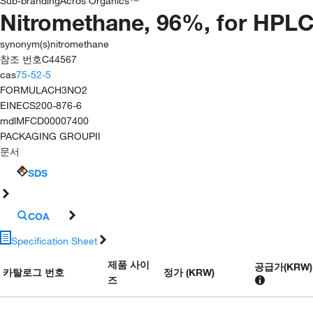
Sub-branding
Acros Organics™
Nitromethane, 96%, for HPL
synonym(s)
nitromethane
참조 번호
C44567
cas
75-52-5
FORMULA
CH3NO2
EINECS
200-876-6
mdl
MFCD00007400
PACKAGING GROUP
II
문서
SDS
COA
Specification Sheet
제품 사이
공급가
(
KRW
)
카탈로그 번호
정가 (KRW)
즈