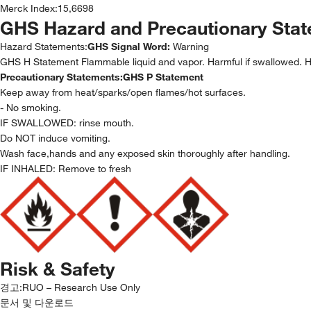
Merck Index
:
15,6698
GHS Hazard and Precautionary Sta
Hazard Statements:
GHS Signal Word:
Warning
GHS H Statement Flammable liquid and vapor. Harmful if swallowed. Ha
Precautionary Statements:
GHS P Statement
Keep away from heat/sparks/open flames/hot surfaces.
- No smoking.
IF SWALLOWED: rinse mouth.
Do NOT induce vomiting.
Wash face,hands and any exposed skin thoroughly after handling.
IF INHALED: Remove to fresh
Risk & Safety
경고:
RUO – Research Use Only
문서 및 다운로드