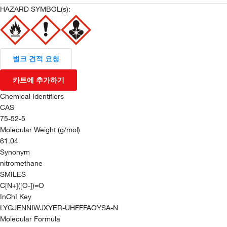
HAZARD SYMBOL(s):
벌크 견적 요청
카트에 추가하기
Chemical Identifiers
CAS
75-52-5
Molecular Weight (g/mol)
61.04
Synonym
nitromethane
SMILES
C[N+]([O-])=O
InChI Key
LYGJENNIWJXYER-UHFFFAOYSA-N
Molecular Formula