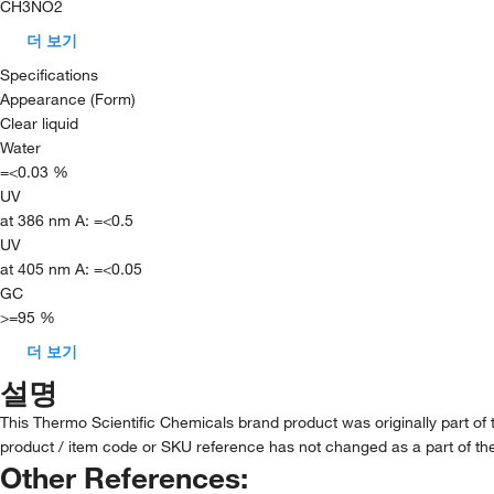
CH3NO2
더 보기
Specifications
Appearance (Form)
Clear liquid
Water
=<0.03 %
UV
at 386 nm A: =<0.5
UV
at 405 nm A: =<0.05
GC
>=95 %
더 보기
설명
This Thermo Scientific Chemicals brand product was originally part of
product / item code or SKU reference has not changed as a part of the
Other References: