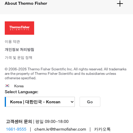
웹사이트 개선사항
About Thermo Fisher
주문관련문서
이전 웹사이트 미결제 내역 확인하기
ISO 인증문서
회사 소개
투자자
뉴스
사회적 책임
이용 약관
브랜드
개인정보 처리방침
Trademarks
가격 및 운임 정책
공정거래
© 2006-2026 Thermo Fisher Scientific Inc. All rights reserved. All trademarks
are the property of Thermo Fisher Scientific and its subsidiaries unless
otherwise specified.
Korea
Select Language:
Go
고객센터 문의
| 평일 09:00~18:00
1661-9555
| chem.kr@thermofisher.com | 카카오톡