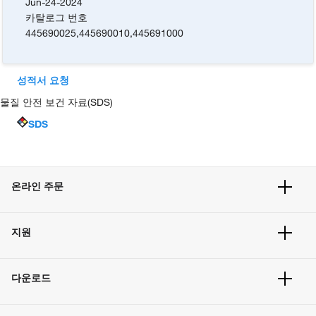
Jun-24-2024
카탈로그 번호
445690025
,
445690010
,
445691000
성적서 요청
물질 안전 보건 자료(SDS)
SDS
온라인 주문
주문 현황
지원
주문 방법
빠른 주문
서비스 및 지원
벌크 주문
다운로드
고객 센터
공지사항
유해화학물질등 제품 및 정보요약서