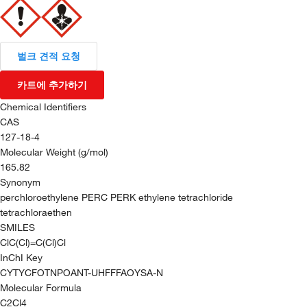
벌크 견적 요청
카트에 추가하기
Chemical Identifiers
CAS
127-18-4
Molecular Weight (g/mol)
165.82
Synonym
perchloroethylene PERC PERK ethylene tetrachloride
tetrachloraethen
SMILES
ClC(Cl)=C(Cl)Cl
InChI Key
CYTYCFOTNPOANT-UHFFFAOYSA-N
Molecular Formula
C2Cl4