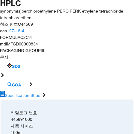
HPLC
synonym(s)
perchloroethylene PERC PERK ethylene tetrachloride
tetrachloraethen
참조 번호
C44569
cas
127-18-4
FORMULA
C2Cl4
mdl
MFCD00000834
PACKAGING GROUP
III
문서
SDS
COA
Specification Sheet
카탈로그 번호
445691000
제품 사이즈
100ml