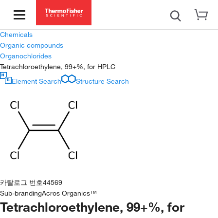
Chemicals
Organic compounds
Organochlorides
Tetrachloroethylene, 99+%, for HPLC
Element Search
Structure Search
카탈로그 번호
44569
Sub-branding
Acros Organics™
Tetrachloroethylene, 99+%, for