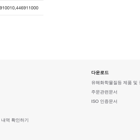
910010
,
446911000
다운로드
유해화학물질등 제품 및
주문관련문서
ISO 인증문서
 내역 확인하기