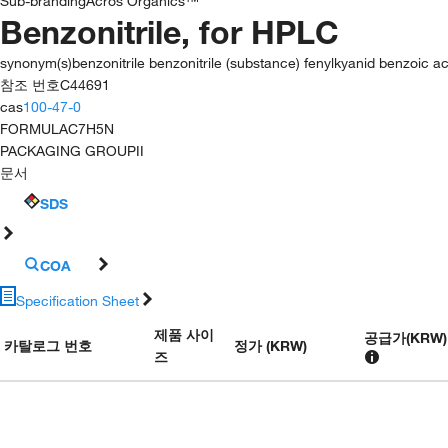
Sub-branding
Acros Organics™
Benzonitrile, for HPLC
synonym(s)
benzonitrile benzonitrile (substance) fenylkyanid benzoic a
참조 번호
C44691
cas
100-47-0
FORMULA
C7H5N
PACKAGING GROUP
II
문서
SDS
COA
Specification Sheet
제품 사이
공급가
(
KRW
)
카탈로그 번호
정가 (KRW)
즈