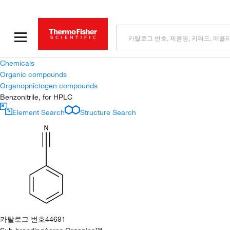
Chemicals
Organic compounds
Organopnictogen compounds
Benzonitrile, for HPLC
Element Search
Structure Search
카탈로그 번호
44691