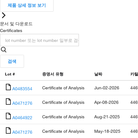
제품 상세 정보 보기
문서 및 다운로드
Certificates
검색
Lot #
증명서 유형
날짜
카탈
Certificate of Analysis
Jun-02-2026
446
A0483554
Certificate of Analysis
Apr-08-2026
446
A0471276
Certificate of Analysis
Aug-21-2025
446
A0464922
Certificate of Analysis
May-18-2025
446
A0471276