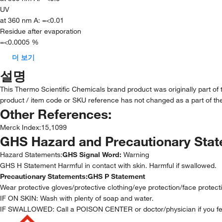
UV
at 360 nm A: =<0.01
Residue after evaporation
=<0.0005 %
더 보기
설명
This Thermo Scientific Chemicals brand product was originally part of
product / item code or SKU reference has not changed as a part of the
Other References:
Merck Index
:
15,1099
GHS Hazard and Precautionary Sta
Hazard Statements:
GHS Signal Word:
Warning
GHS H Statement Harmful in contact with skin. Harmful if swallowed.
Precautionary Statements:
GHS P Statement
Wear protective gloves/protective clothing/eye protection/face protect
IF ON SKIN: Wash with plenty of soap and water.
IF SWALLOWED: Call a POISON CENTER or doctor/physician if you fee