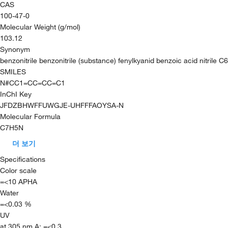
CAS
100-47-0
Molecular Weight (g/mol)
103.12
Synonym
benzonitrile benzonitrile (substance) fenylkyanid benzoic acid nitrile
SMILES
N#CC1=CC=CC=C1
InChI Key
JFDZBHWFFUWGJE-UHFFFAOYSA-N
Molecular Formula
C7H5N
더 보기
Specifications
Color scale
=<10 APHA
Water
=<0.03 %
UV
at 305 nm A: =<0.3