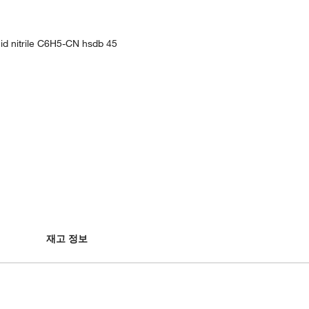
cid nitrile C6H5-CN hsdb 45
재고 정보