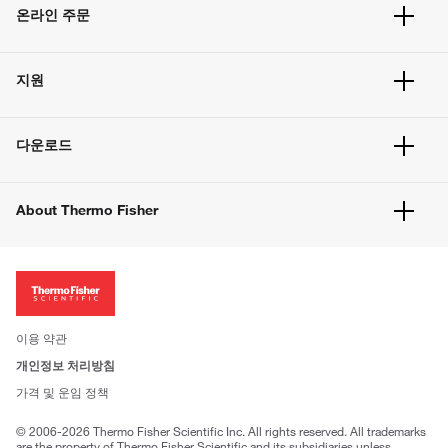
온라인 주문
주문 현황
지원
주문 방법
빠른 주문
서비스 및 지원
벌크 주문
다운로드
고객 센터
공지사항
유해화학물질등 제품 및 정보요약서
웹사이트 개선사항
About Thermo Fisher
주문관련문서
이전 웹사이트 미결제 내역 확인하기
ISO 인증문서
회사 소개
투자자
뉴스
사회적 책임
이용 약관
브랜드
개인정보 처리방침
Trademarks
가격 및 운임 정책
공정거래
© 2006-2026 Thermo Fisher Scientific Inc. All rights reserved. All trademarks
are the property of Thermo Fisher Scientific and its subsidiaries unless