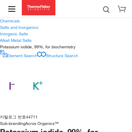
Chemicals
Salts and Inorganics
Inorganic Salts
Alkali Metal Salts
Potassium iodide, 99%, for biochemistry
Element Search
Structure Search
카탈로그 번호
44711
Sub-branding
Acros Organics™
Potassium iodide, 99%, for