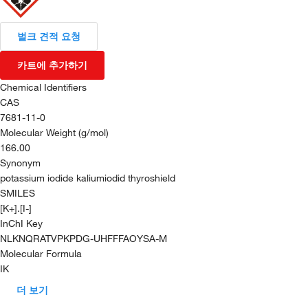
벌크 견적 요청
카트에 추가하기
Chemical Identifiers
CAS
7681-11-0
Molecular Weight (g/mol)
166.00
Synonym
potassium iodide kaliumiodid thyroshield
SMILES
[K+].[I-]
InChI Key
NLKNQRATVPKPDG-UHFFFAOYSA-M
Molecular Formula
IK
더 보기