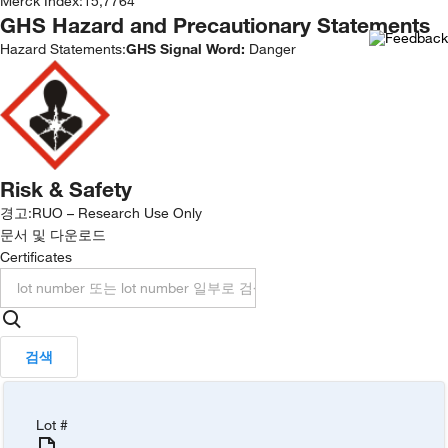
Merck Index
:
15,7764
GHS Hazard and Precautionary Statements
Hazard Statements:
GHS Signal Word:
Danger
Risk & Safety
경고:
RUO – Research Use Only
문서 및 다운로드
Certificates
검색
Lot #