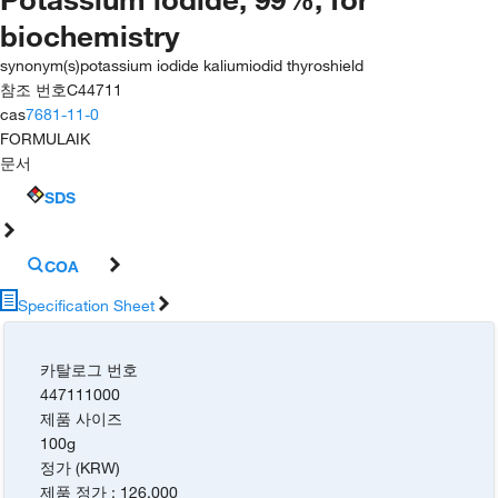
biochemistry
synonym(s)
potassium iodide kaliumiodid thyroshield
참조 번호
C44711
cas
7681-11-0
FORMULA
IK
문서
SDS
COA
Specification Sheet
카탈로그 번호
447111000
제품 사이즈
100g
정가 (KRW)
제품 정가
:
126,000