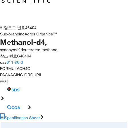
카탈로그 번호
46404
Sub-branding
Acros Organics™
Methanol-d4,
synonym(s)
deuterated methanol
참조 번호
C46404
cas
811-98-3
FORMULA
CH4O
PACKAGING GROUP
II
문서
SDS
COA
Specification Sheet