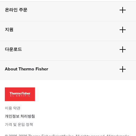
온라인 주문
주문 현황
지원
주문 방법
빠른 주문
서비스 및 지원
벌크 주문
다운로드
고객 센터
공지사항
유해화학물질등 제품 및 정보요약서
웹사이트 개선사항
About Thermo Fisher
주문관련문서
이전 웹사이트 미결제 내역 확인하기
ISO 인증문서
회사 소개
투자자
뉴스
사회적 책임
이용 약관
브랜드
개인정보 처리방침
Trademarks
가격 및 운임 정책
공정거래