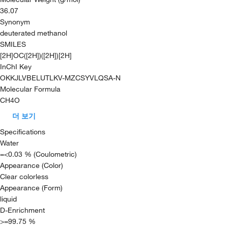
36.07
Synonym
deuterated methanol
SMILES
[2H]OC([2H])([2H])[2H]
InChI Key
OKKJLVBELUTLKV-MZCSYVLQSA-N
Molecular Formula
CH4O
더 보기
Specifications
Water
=<0.03 % (Coulometric)
Appearance (Color)
Clear colorless
Appearance (Form)
liquid
D-Enrichment
>=99.75 %