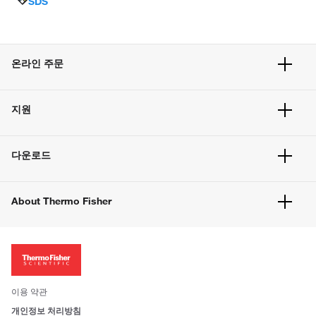
SDS
온라인 주문
주문 현황
지원
주문 방법
빠른 주문
서비스 및 지원
벌크 주문
다운로드
고객 센터
공지사항
유해화학물질등 제품 및 정보요약서
웹사이트 개선사항
About Thermo Fisher
주문관련문서
이전 웹사이트 미결제 내역 확인하기
ISO 인증문서
회사 소개
투자자
뉴스
사회적 책임
이용 약관
브랜드
개인정보 처리방침