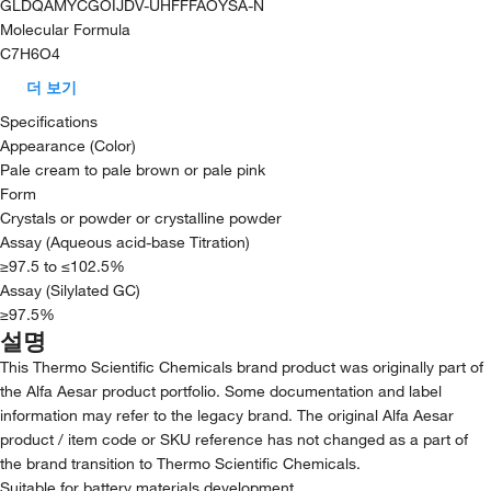
GLDQAMYCGOIJDV-UHFFFAOYSA-N
Molecular Formula
C7H6O4
더 보기
Specifications
Appearance (Color)
Pale cream to pale brown or pale pink
Form
Crystals or powder or crystalline powder
Assay (Aqueous acid-base Titration)
≥97.5 to ≤102.5%
Assay (Silylated GC)
≥97.5%
설명
This Thermo Scientific Chemicals brand product was originally part of
the Alfa Aesar product portfolio. Some documentation and label
information may refer to the legacy brand. The original Alfa Aesar
product / item code or SKU reference has not changed as a part of
the brand transition to Thermo Scientific Chemicals.
Suitable for battery materials development.