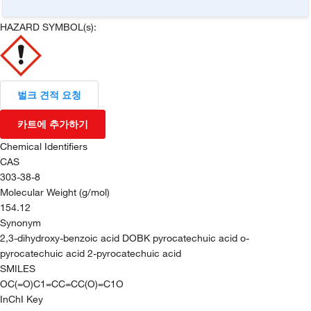
HAZARD SYMBOL(s):
벌크 견적 요청
카트에 추가하기
Chemical Identifiers
CAS
303-38-8
Molecular Weight (g/mol)
154.12
Synonym
2,3-dihydroxy-benzoic acid DOBK pyrocatechuic acid o-
pyrocatechuic acid 2-pyrocatechuic acid
SMILES
OC(=O)C1=CC=CC(O)=C1O
InChI Key