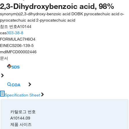
2,3-Dihydroxybenzoic acid, 98%
synonym(s)
2,3-dihydroxy-benzoic acid DOBK pyrocatechuic acid o-
pyrocatechuic acid 2-pyrocatechuic acid
참조 번호
A10144
cas
303-38-8
FORMULA
C7H6O4
EINECS
206-139-5
mdl
MFCD00002446
문서
SDS
COA
Specification Sheet
카탈로그 번호
A10144.09
제품 사이즈