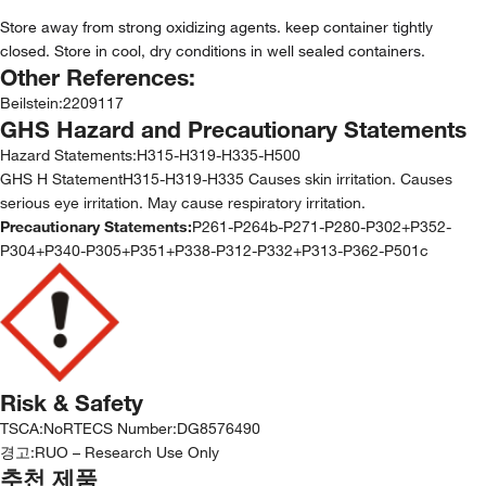
Store away from strong oxidizing agents. keep container tightly
closed. Store in cool, dry conditions in well sealed containers.
Other References:
Beilstein
:
2209117
GHS Hazard and Precautionary Statements
Hazard Statements:
H315-H319-H335-H500
GHS H StatementH315-H319-H335 Causes skin irritation. Causes
serious eye irritation. May cause respiratory irritation.
Precautionary Statements:
P261-P264b-P271-P280-P302+P352-
P304+P340-P305+P351+P338-P312-P332+P313-P362-P501c
Risk & Safety
TSCA
:
No
RTECS Number
:
DG8576490
경고:
RUO – Research Use Only
추천 제품