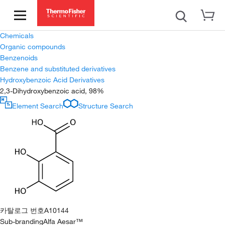
Chemicals
Organic compounds
Benzenoids
Benzene and substituted derivatives
Hydroxybenzoic Acid Derivatives
2,3-Dihydroxybenzoic acid, 98%
Element Search
Structure Search
카탈로그 번호
A10144
Sub-branding
Alfa Aesar™