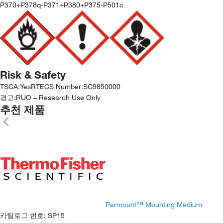
P370+P378q-P371+P380+P375-P501c
Risk & Safety
TSCA
:
Yes
RTECS Number
:
SC9850000
경고:
RUO – Research Use Only
추천 제품
Permount™ Mounting Medium
카탈로그 번호
:
SP15