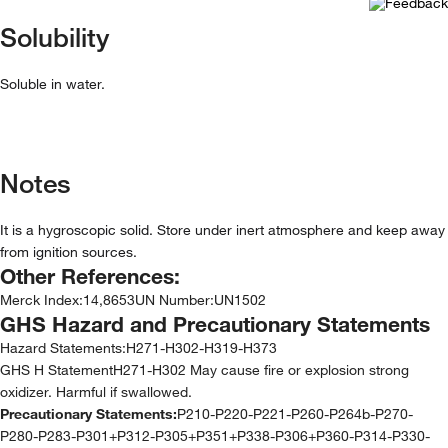
Solubility
Soluble in water.
Notes
It is a hygroscopic solid. Store under inert atmosphere and keep away
from ignition sources.
Other References:
Merck Index
:
14,8653
UN Number
:
UN1502
GHS Hazard and Precautionary Statements
Hazard Statements:
H271-H302-H319-H373
GHS H StatementH271-H302 May cause fire or explosion strong
oxidizer. Harmful if swallowed.
Precautionary Statements:
P210-P220-P221-P260-P264b-P270-
P280-P283-P301+P312-P305+P351+P338-P306+P360-P314-P330-