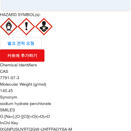
HAZARD SYMBOL(s):
벌크 견적 요청
카트에 추가하기
Chemical Identifiers
CAS
7791-07-3
Molecular Weight (g/mol)
140.45
Synonym
sodium hydrate perchlorate
SMILES
O.[Na+].[O-][Cl](=O)(=O)=O
InChI Key
IXGNPUSUVRTQGW-UHFFFAOYSA-M