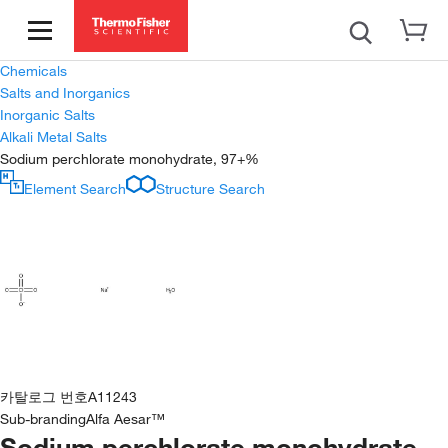
Chemicals
Salts and Inorganics
Inorganic Salts
Alkali Metal Salts
Sodium perchlorate monohydrate, 97+%
Element Search
Structure Search
카탈로그 번호
A11243
Sub-branding
Alfa Aesar™
Sodium perchlorate monohydrate,