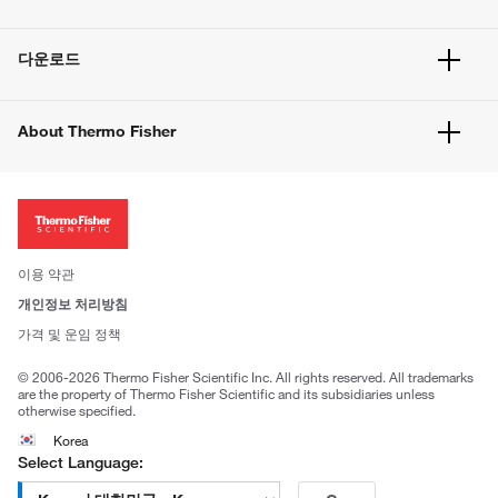
빠른 주문
서비스 및 지원
벌크 주문
다운로드
고객 센터
공지사항
유해화학물질등 제품 및 정보요약서
웹사이트 개선사항
About Thermo Fisher
주문관련문서
이전 웹사이트 미결제 내역 확인하기
ISO 인증문서
회사 소개
투자자
뉴스
사회적 책임
이용 약관
브랜드
개인정보 처리방침
Trademarks
가격 및 운임 정책
공정거래
© 2006-2026 Thermo Fisher Scientific Inc. All rights reserved. All trademarks
are the property of Thermo Fisher Scientific and its subsidiaries unless
otherwise specified.
Korea
Select Language: