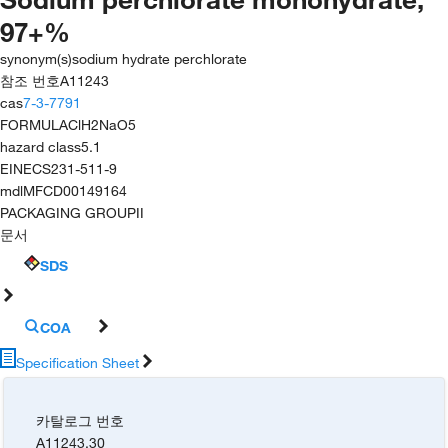
97+%
synonym(s)
sodium hydrate perchlorate
참조 번호
A11243
cas
7-3-7791
FORMULA
ClH2NaO5
hazard class
5.1
EINECS
231-511-9
mdl
MFCD00149164
PACKAGING GROUP
II
문서
SDS
COA
Specification Sheet
카탈로그 번호
A11243.30