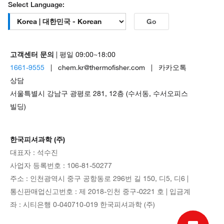
Select Language:
Go
고객센터 문의
| 평일 09:00~18:00
1661-9555
| chem.kr@thermofisher.com | 카카오톡
상담
서울특별시 강남구 광평로 281, 12층 (수서동, 수서오피스
빌딩)
한국피셔과학 (주)
대표자 : 석수진
사업자 등록번호 : 106-81-50277
주소 : 인천광역시 중구 공항동로 296번 길 150, 디5, 디6 |
통신판매업신고번호 : 제 2018-인천 중구-0221 호 | 입금계
좌 : 시티은행 0-040710-019 한국피셔과학 (주)