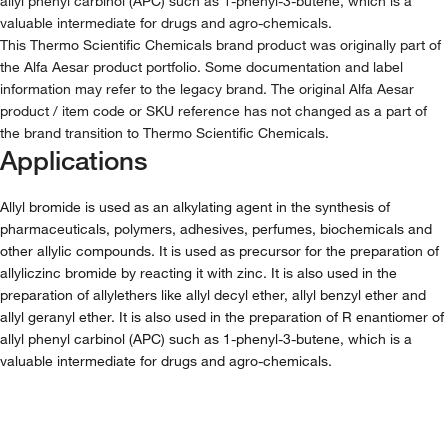
allyl phenyl carbinol (APC) such as 1-phenyl-3-butene, which is a
valuable intermediate for drugs and agro-chemicals.
This Thermo Scientific Chemicals brand product was originally part of
the Alfa Aesar product portfolio. Some documentation and label
information may refer to the legacy brand. The original Alfa Aesar
product / item code or SKU reference has not changed as a part of
the brand transition to Thermo Scientific Chemicals.
Applications
Allyl bromide is used as an alkylating agent in the synthesis of
pharmaceuticals, polymers, adhesives, perfumes, biochemicals and
other allylic compounds. It is used as precursor for the preparation of
allyliczinc bromide by reacting it with zinc. It is also used in the
preparation of allylethers like allyl decyl ether, allyl benzyl ether and
allyl geranyl ether. It is also used in the preparation of R enantiomer of
allyl phenyl carbinol (APC) such as 1-phenyl-3-butene, which is a
valuable intermediate for drugs and agro-chemicals.