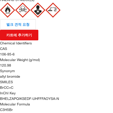
벌크 견적 요청
카트에 추가하기
Chemical Identifiers
CAS
106-95-6
Molecular Weight (g/mol)
120.98
Synonym
allyl bromide
SMILES
BrCC=C
InChI Key
BHELZAPQIKSEDF-UHFFFAOYSA-N
Molecular Formula
C3H5Br