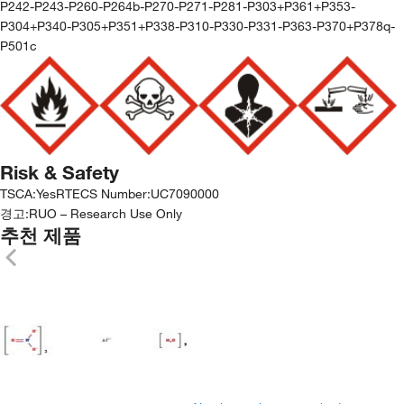
P242-P243-P260-P264b-P270-P271-P281-P303+P361+P353-
P304+P340-P305+P351+P338-P310-P330-P331-P363-P370+P378q-
P501c
Risk & Safety
TSCA
:
Yes
RTECS Number
:
UC7090000
경고:
RUO – Research Use Only
추천 제품