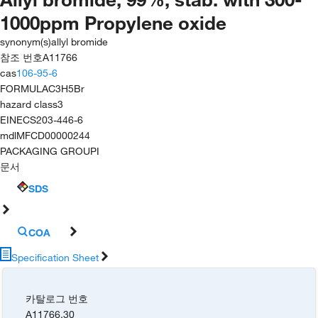
1000ppm Propylene oxide
synonym(s)
allyl bromide
참조 번호
A11766
cas
106-95-6
FORMULA
C3H5Br
hazard class
3
EINECS
203-446-6
mdl
MFCD00000244
PACKAGING GROUP
I
문서
SDS
COA
Specification Sheet
카탈로그 번호
A11766.30