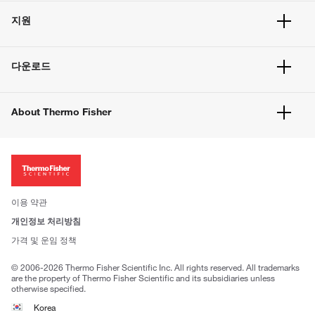
주문 현황
지원
주문 방법
빠른 주문
서비스 및 지원
벌크 주문
다운로드
고객 센터
공지사항
유해화학물질등 제품 및 정보요약서
웹사이트 개선사항
About Thermo Fisher
주문관련문서
이전 웹사이트 미결제 내역 확인하기
ISO 인증문서
회사 소개
투자자
뉴스
사회적 책임
이용 약관
브랜드
개인정보 처리방침
Trademarks
가격 및 운임 정책
공정거래
© 2006-2026 Thermo Fisher Scientific Inc. All rights reserved. All trademarks
are the property of Thermo Fisher Scientific and its subsidiaries unless
otherwise specified.
Korea