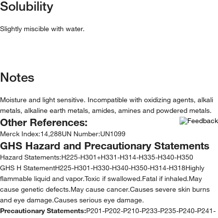
Solubility
Slightly miscible with water.
Notes
Moisture and light sensitive. Incompatible with oxidizing agents, alkali
metals, alkaline earth metals, amides, amines and powdered metals.
Other References:
Merck Index
:
14,288
UN Number
:
UN1099
GHS Hazard and Precautionary Statements
Hazard Statements:
H225-H301+H331-H314-H335-H340-H350
GHS H StatementH225-H301-H330-H340-H350-H314-H318Highly
flammable liquid and vapor.Toxic if swallowed.Fatal if inhaled.May
cause genetic defects.May cause cancer.Causes severe skin burns
and eye damage.Causes serious eye damage.
Precautionary Statements:
P201-P202-P210-P233-P235-P240-P241-