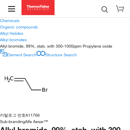
Chemicals
Organic compounds
Alkyl Halides
Alkyl bromides
Allyl bromide, 99%, stab. with 300-1000ppm Propylene oxide
Element Search
Structure Search
카탈로그 번호
A11766
Sub-branding
Alfa Aesar™
Allyl bromide, 99%, stab. with 300-