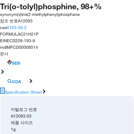
Tri(o-tolyl)phosphine, 98+%
synonym(s)
tris(2-methylphenyl)phosphane
참조 번호
A12093
cas
6163-58-2
FORMULA
C21H21P
EINECS
228-193-9
mdl
MFCD00008514
문서
SDS
COA
Specification Sheet
카탈로그 번호
A12093.03
제품 사이즈
1g