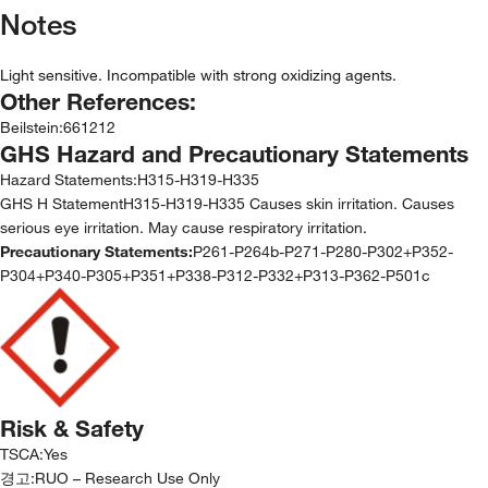
Notes
Light sensitive. Incompatible with strong oxidizing agents.
Other References:
Beilstein
:
661212
GHS Hazard and Precautionary Statements
Hazard Statements:
H315-H319-H335
GHS H StatementH315-H319-H335 Causes skin irritation. Causes
serious eye irritation. May cause respiratory irritation.
Precautionary Statements:
P261-P264b-P271-P280-P302+P352-
P304+P340-P305+P351+P338-P312-P332+P313-P362-P501c
Risk & Safety
TSCA
:
Yes
경고:
RUO – Research Use Only