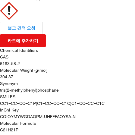
벌크 견적 요청
카트에 추가하기
Chemical Identifiers
CAS
6163-58-2
Molecular Weight (g/mol)
304.37
Synonym
tris(2-methylphenyl)phosphane
SMILES
CC1=CC=CC=C1P(C1=CC=CC=C1C)C1=CC=CC=C1C
InChI Key
COIOYMYWGDAQPM-UHFFFAOYSA-N
Molecular Formula
C21H21P