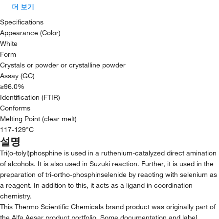
더 보기
Specifications
Appearance (Color)
White
Form
Crystals or powder or crystalline powder
Assay (GC)
≥96.0%
Identification (FTIR)
Conforms
Melting Point (clear melt)
117-129°C
설명
Tri(o-tolyl)phosphine is used in a ruthenium-catalyzed direct amination
of alcohols. It is also used in Suzuki reaction. Further, it is used in the
preparation of tri-ortho-phosphinselenide by reacting with selenium as
a reagent. In addition to this, it acts as a ligand in coordination
chemistry.
This Thermo Scientific Chemicals brand product was originally part of
the Alfa Aesar product portfolio. Some documentation and label