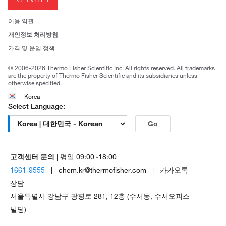
뉴스
사회적 책임
이용 약관
브랜드
개인정보 처리방침
Trademarks
가격 및 운임 정책
공정거래
© 2006-2026 Thermo Fisher Scientific Inc. All rights reserved. All trademarks
are the property of Thermo Fisher Scientific and its subsidiaries unless
otherwise specified.
Korea
Select Language:
Go
고객센터 문의
| 평일 09:00~18:00
1661-9555
| chem.kr@thermofisher.com | 카카오톡
상담
서울특별시 강남구 광평로 281, 12층 (수서동, 수서오피스
빌딩)