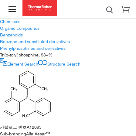
Chemicals
Organic compounds
Benzenoids
Benzene and substituted derivatives
Phenylphosphines and derivatives
Tri(o-tolyl)phosphine, 98+%
Element Search
Structure Search
카탈로그 번호
A12093
Sub-branding
Alfa Aesar™