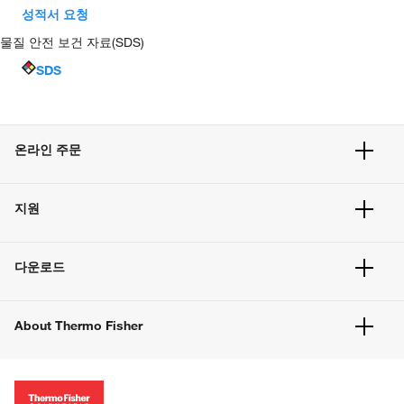
성적서 요청
물질 안전 보건 자료(SDS)
SDS
온라인 주문
주문 현황
지원
주문 방법
빠른 주문
서비스 및 지원
벌크 주문
다운로드
고객 센터
공지사항
유해화학물질등 제품 및 정보요약서
웹사이트 개선사항
About Thermo Fisher
주문관련문서
이전 웹사이트 미결제 내역 확인하기
ISO 인증문서
회사 소개
투자자