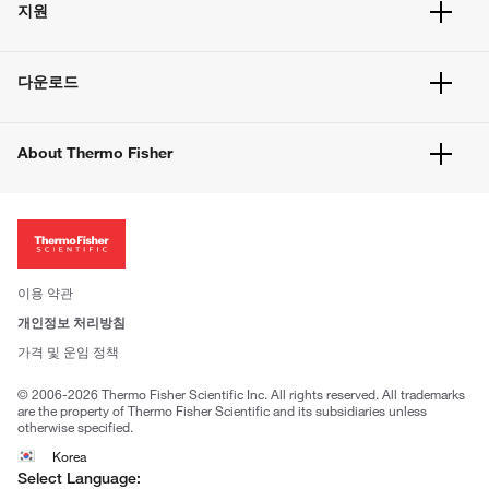
지원
주문 방법
빠른 주문
서비스 및 지원
벌크 주문
다운로드
고객 센터
공지사항
유해화학물질등 제품 및 정보요약서
웹사이트 개선사항
About Thermo Fisher
주문관련문서
이전 웹사이트 미결제 내역 확인하기
ISO 인증문서
회사 소개
투자자
뉴스
사회적 책임
이용 약관
브랜드
개인정보 처리방침
Trademarks
가격 및 운임 정책
공정거래
© 2006-2026 Thermo Fisher Scientific Inc. All rights reserved. All trademarks
are the property of Thermo Fisher Scientific and its subsidiaries unless
otherwise specified.
Korea
Select Language: