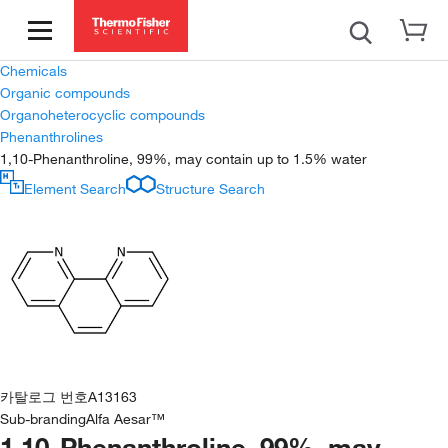
Chemicals
Organic compounds
Organoheterocyclic compounds
Phenanthrolines
1,10-Phenanthroline, 99%, may contain up to 1.5% water
Element Search
Structure Search
카탈로그 번호
A13163
Sub-branding
Alfa Aesar™
1,10-Phenanthroline, 99%, may