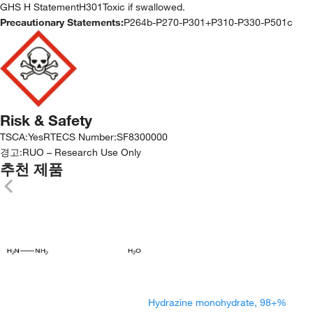
GHS H StatementH301Toxic if swallowed.
Precautionary Statements:
P264b-P270-P301+P310-P330-P501c
Risk & Safety
TSCA
:
Yes
RTECS Number
:
SF8300000
경고:
RUO – Research Use Only
추천 제품
Hydrazine monohydrate, 98+%