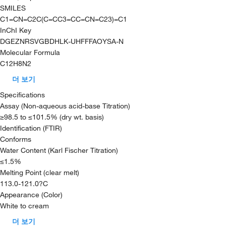
SMILES
C1=CN=C2C(C=CC3=CC=CN=C23)=C1
InChI Key
DGEZNRSVGBDHLK-UHFFFAOYSA-N
Molecular Formula
C12H8N2
더 보기
Specifications
Assay (Non-aqueous acid-base Titration)
≥98.5 to ≤101.5% (dry wt. basis)
Identification (FTIR)
Conforms
Water Content (Karl Fischer Titration)
≤1.5%
Melting Point (clear melt)
113.0-121.0?C
Appearance (Color)
White to cream
더 보기