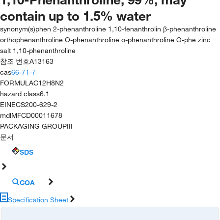
contain up to 1.5% water
synonym(s)
phen 2-phenanthroline 1,10-fenanthrolin β-phenanthroline
orthophenanthroline O-phenanthroline o-phenanthroline O-phe zinc
salt 1,10-phenanthroline
참조 번호
A13163
cas
66-71-7
FORMULA
C12H8N2
hazard class
6.1
EINECS
200-629-2
mdl
MFCD00011678
PACKAGING GROUP
III
문서
SDS
COA
Specification Sheet