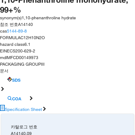
99+%
synonym(s)
1,10-phenanthroline hydrate
참조 번호
A14140
cas
5144-89-8
FORMULA
C12H10N2O
hazard class
6.1
EINECS
200-629-2
mdl
MFCD00149973
PACKAGING GROUP
III
문서
SDS
COA
Specification Sheet
카탈로그 번호
A14140.09