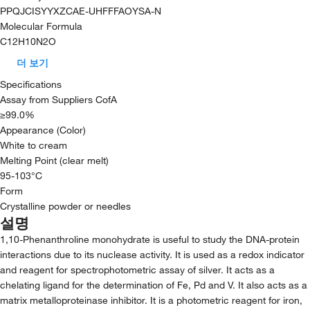
PPQJCISYYXZCAE-UHFFFAOYSA-N
Molecular Formula
C12H10N2O
더 보기
Specifications
Assay from Suppliers CofA
≥99.0%
Appearance (Color)
White to cream
Melting Point (clear melt)
95-103°C
Form
Crystalline powder or needles
설명
1,10-Phenanthroline monohydrate is useful to study the DNA-protein
interactions due to its nuclease activity. It is used as a redox indicator
and reagent for spectrophotometric assay of silver. It acts as a
chelating ligand for the determination of Fe, Pd and V. It also acts as a
matrix metalloproteinase inhibitor. It is a photometric reagent for iron,