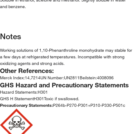
and benzene.
Notes
Working solutions of 1,10-Phenanthroline monohydrate may stable for
a few days at refrigerated temperatures. Incompatible with strong
oxidizing agents and strong acids.
Other References:
Merck Index
:
14,7214
UN Number
:
UN2811
Beilstein
:
4008096
GHS Hazard and Precautionary Statements
Hazard Statements:
H301
GHS H StatementH301Toxic if swallowed.
Precautionary Statements:
P264b-P270-P301+P310-P330-P501c