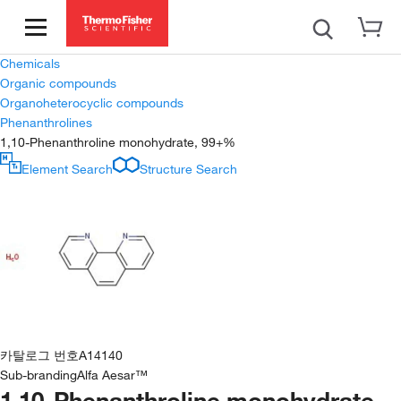
Chemicals
Organic compounds
Organoheterocyclic compounds
Phenanthrolines
1,10-Phenanthroline monohydrate, 99+%
Element Search
Structure Search
카탈로그 번호
A14140
Sub-branding
Alfa Aesar™
1,10-Phenanthroline monohydrate,