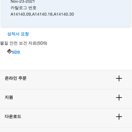
Nov-23-2021
카탈로그 번호
A14140.09
,
A14140.18
,
A14140.30
성적서 요청
물질 안전 보건 자료(SDS)
SDS
온라인 주문
주문 현황
지원
주문 방법
빠른 주문
서비스 및 지원
벌크 주문
다운로드
고객 센터
공지사항
유해화학물질등 제품 및 정보요약서