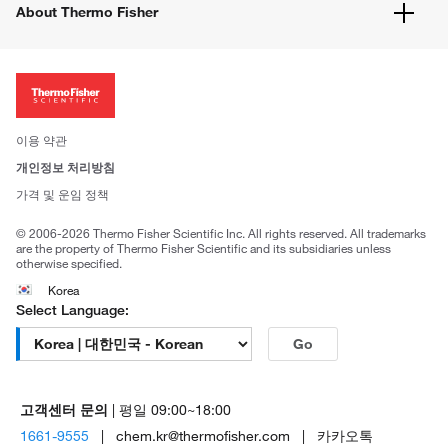
웹사이트 개선사항
About Thermo Fisher
주문관련문서
이전 웹사이트 미결제 내역 확인하기
ISO 인증문서
회사 소개
투자자
뉴스
사회적 책임
이용 약관
브랜드
개인정보 처리방침
Trademarks
가격 및 운임 정책
공정거래
© 2006-2026 Thermo Fisher Scientific Inc. All rights reserved. All trademarks
are the property of Thermo Fisher Scientific and its subsidiaries unless
otherwise specified.
Korea
Select Language:
Go
고객센터 문의
| 평일 09:00~18:00
1661-9555
| chem.kr@thermofisher.com | 카카오톡