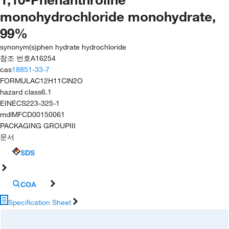
monohydrochloride monohydrate,
99%
synonym(s)
phen hydrate hydrochloride
참조 번호
A16254
cas
18851-33-7
FORMULA
C12H11ClN2O
hazard class
6.1
EINECS
223-325-1
mdl
MFCD00150061
PACKAGING GROUP
III
문서
SDS
COA
Specification Sheet