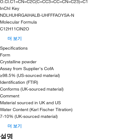
O.Cl.C1=CN=C2C(C=CC3=CC=CN=C23)=C1
InChI Key
NDLHUHRGAIHALB-UHFFFAOYSA-N
Molecular Formula
C12H11ClN2O
더 보기
Specifications
Form
Crystalline powder
Assay from Supplier's CofA
≥98.5% (US-sourced material)
Identification (FTIR)
Conforms (UK-sourced material)
Comment
Material sourced in UK and US
Water Content (Karl Fischer Titration)
7-10% (UK-sourced material)
더 보기
설명