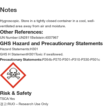
Notes
Hygroscopic. Store in a tightly closed container in a cool, well-
ventilated area away from air and moisture.
Other References:
UN Number
:
UN2811
Beilstein
:
4007967
GHS Hazard and Precautionary Statements
Hazard Statements:
H301
GHS H StatementH301Toxic if swallowed.
Precautionary Statements:
P264b-P270-P301+P310-P330-P501c
Risk & Safety
TSCA
:
Yes
경고:
RUO – Research Use Only