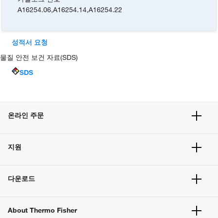
A16254.06
,
A16254.14
,
A16254.22
성적서 요청
물질 안전 보건 자료(SDS)
SDS
온라인 주문
주문 현황
지원
주문 방법
빠른 주문
서비스 및 지원
벌크 주문
다운로드
고객 센터
공지사항
유해화학물질등 제품 및 정보요약서
웹사이트 개선사항
About Thermo Fisher
주문관련문서