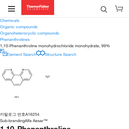
Chemicals
Organic compounds
Organoheterocyclic compounds
Phenanthrolines
1,10-Phenanthroline monohydrochloride monohydrate, 99%
Element Search
Structure Search
카탈로그 번호
A16254
Sub-branding
Alfa Aesar™
1,10-Phenanthroline