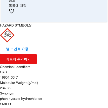
참고
목록에 저장
HAZARD SYMBOL(s):
벌크 견적 요청
카트에 추가하기
Chemical Identifiers
CAS
18851-33-7
Molecular Weight (g/mol)
234.68
Synonym
phen hydrate hydrochloride
SMILES