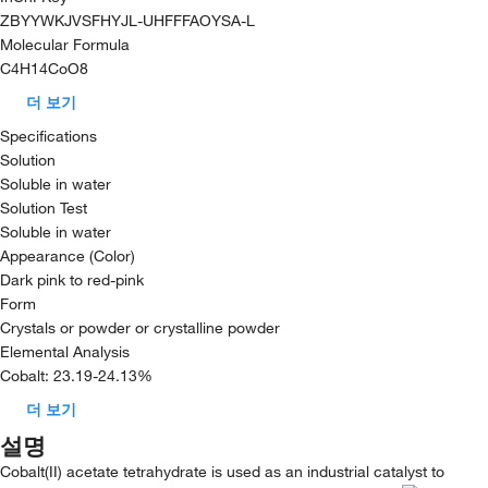
ZBYYWKJVSFHYJL-UHFFFAOYSA-L
Molecular Formula
C4H14CoO8
더 보기
Specifications
Solution
Soluble in water
Solution Test
Soluble in water
Appearance (Color)
Dark pink to red-pink
Form
Crystals or powder or crystalline powder
Elemental Analysis
Cobalt: 23.19-24.13%
더 보기
설명
Cobalt(II) acetate tetrahydrate is used as an industrial catalyst to