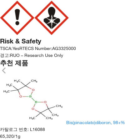
Risk & Safety
TSCA
:
Yes
RTECS Number
:
AG3325000
경고:
RUO – Research Use Only
추천 제품
Bis(pinacolato)diboron, 98+%
카탈로그 번호
:
L16088
65,320
/
1g