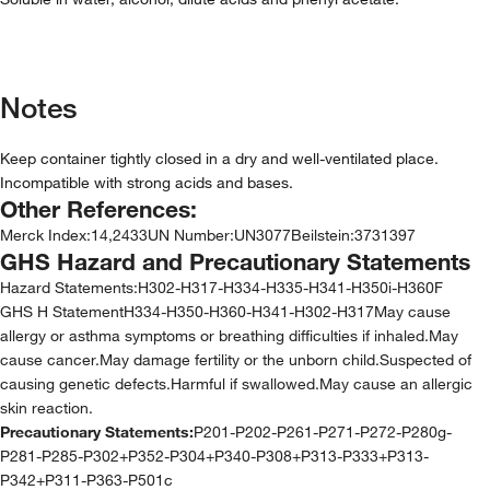
Notes
Keep container tightly closed in a dry and well-ventilated place.
Incompatible with strong acids and bases.
Other References:
Merck Index
:
14,2433
UN Number
:
UN3077
Beilstein
:
3731397
GHS Hazard and Precautionary Statements
Hazard Statements:
H302-H317-H334-H335-H341-H350i-H360F
GHS H StatementH334-H350-H360-H341-H302-H317May cause
allergy or asthma symptoms or breathing difficulties if inhaled.May
cause cancer.May damage fertility or the unborn child.Suspected of
causing genetic defects.Harmful if swallowed.May cause an allergic
skin reaction.
Precautionary Statements:
P201-P202-P261-P271-P272-P280g-
P281-P285-P302+P352-P304+P340-P308+P313-P333+P313-
P342+P311-P363-P501c