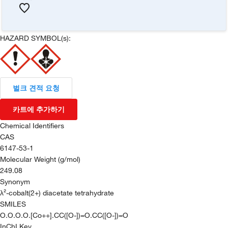
HAZARD SYMBOL(s):
벌크 견적 요청
카트에 추가하기
Chemical Identifiers
CAS
6147-53-1
Molecular Weight (g/mol)
249.08
Synonym
λ²-cobalt(2+) diacetate tetrahydrate
SMILES
O.O.O.O.[Co++].CC([O-])=O.CC([O-])=O
InChI Key