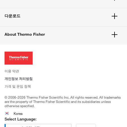
주문 방법
빠른 주문
서비스 및 지원
벌크 주문
다운로드
고객 센터
공지사항
유해화학물질등 제품 및 정보요약서
웹사이트 개선사항
About Thermo Fisher
주문관련문서
이전 웹사이트 미결제 내역 확인하기
ISO 인증문서
회사 소개
투자자
뉴스
사회적 책임
이용 약관
브랜드
개인정보 처리방침
Trademarks
가격 및 운임 정책
공정거래
© 2006-2026 Thermo Fisher Scientific Inc. All rights reserved. All trademarks
are the property of Thermo Fisher Scientific and its subsidiaries unless
otherwise specified.
Korea
Select Language: