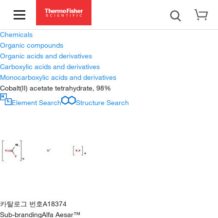
Chemicals
Organic compounds
Organic acids and derivatives
Carboxylic acids and derivatives
Monocarboxylic acids and derivatives
Cobalt(II) acetate tetrahydrate, 98%
Element Search
Structure Search
카탈로그 번호
A18374
Sub-branding
Alfa Aesar™