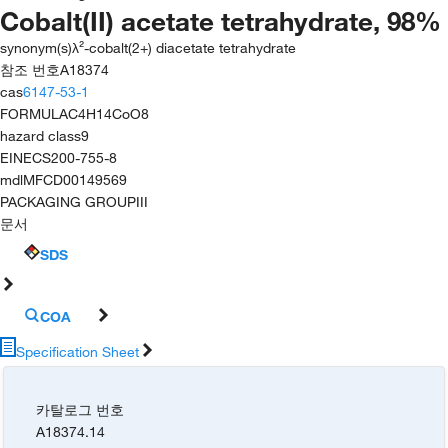
Cobalt(II) acetate tetrahydrate, 98%
synonym(s)
λ²-cobalt(2+) diacetate tetrahydrate
참조 번호
A18374
cas
6147-53-1
FORMULA
C4H14CoO8
hazard class
9
EINECS
200-755-8
mdl
MFCD00149569
PACKAGING GROUP
III
문서
SDS
COA
Specification Sheet
카탈로그 번호
A18374.14