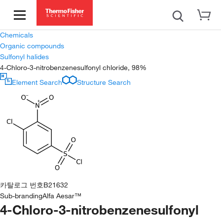
Chemicals
Organic compounds
Sulfonyl halides
4-Chloro-3-nitrobenzenesulfonyl chloride, 98%
Element Search
Structure Search
카탈로그 번호
B21632
Sub-branding
Alfa Aesar™
4-Chloro-3-nitrobenzenesulfonyl