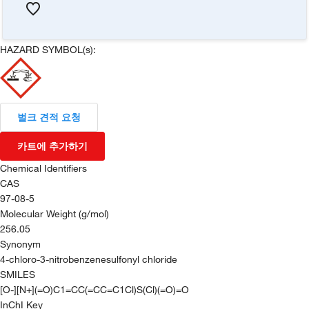
HAZARD SYMBOL(s):
벌크 견적 요청
카트에 추가하기
Chemical Identifiers
CAS
97-08-5
Molecular Weight (g/mol)
256.05
Synonym
4-chloro-3-nitrobenzenesulfonyl chloride
SMILES
[O-][N+](=O)C1=CC(=CC=C1Cl)S(Cl)(=O)=O
InChI Key