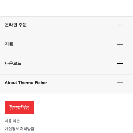
온라인 주문
주문 현황
지원
주문 방법
빠른 주문
서비스 및 지원
벌크 주문
다운로드
고객 센터
공지사항
유해화학물질등 제품 및 정보요약서
웹사이트 개선사항
About Thermo Fisher
주문관련문서
이전 웹사이트 미결제 내역 확인하기
ISO 인증문서
회사 소개
투자자
뉴스
사회적 책임
이용 약관
브랜드
개인정보 처리방침