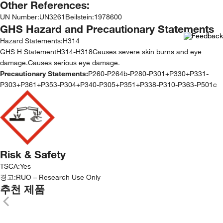
Other References:
UN Number
:
UN3261
Beilstein
:
1978600
GHS Hazard and Precautionary Statements
Hazard Statements:
H314
GHS H StatementH314-H318Causes severe skin burns and eye
damage.Causes serious eye damage.
Precautionary Statements:
P260-P264b-P280-P301+P330+P331-
P303+P361+P353-P304+P340-P305+P351+P338-P310-P363-P501c
Risk & Safety
TSCA
:
Yes
경고:
RUO – Research Use Only
추천 제품