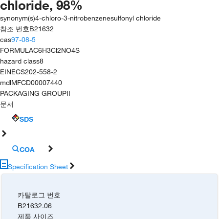
chloride, 98%
synonym(s)
4-chloro-3-nitrobenzenesulfonyl chloride
참조 번호
B21632
cas
97-08-5
FORMULA
C6H3Cl2NO4S
hazard class
8
EINECS
202-558-2
mdl
MFCD00007440
PACKAGING GROUP
II
문서
SDS
COA
Specification Sheet
카탈로그 번호
B21632.06
제품 사이즈