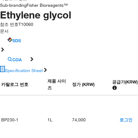
Sub-branding
Fisher Bioreagents™
Ethylene glycol
참조 번호
T10060
문서
SDS
COA
Specification Sheet
제품 사이
공급가
(
KRW
)
카탈로그 번호
정가 (KRW)
즈
BP230-1
1L
74,000
로그인