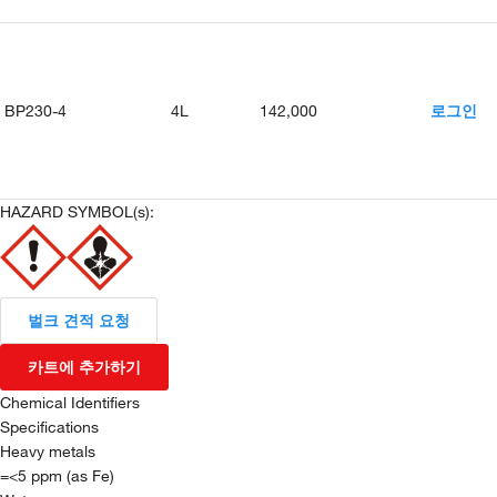
BP230-4
4L
142,000
로그인
HAZARD SYMBOL(s):
벌크 견적 요청
카트에 추가하기
Chemical Identifiers
Specifications
Heavy metals
=<5 ppm (as Fe)