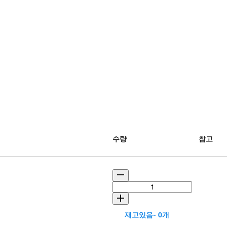
수량
참고
재고있음- 0개