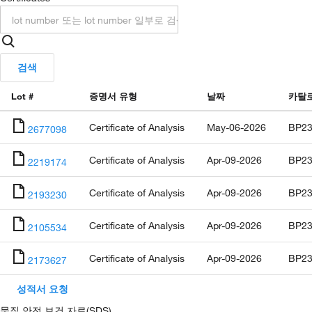
검색
Lot #
증명서 유형
날짜
카탈
Certificate of Analysis
May-06-2026
BP23
2677098
Certificate of Analysis
Apr-09-2026
BP23
2219174
Certificate of Analysis
Apr-09-2026
BP23
2193230
Certificate of Analysis
Apr-09-2026
BP23
2105534
Certificate of Analysis
Apr-09-2026
BP23
2173627
성적서 요청
물질 안전 보건 자료(SDS)