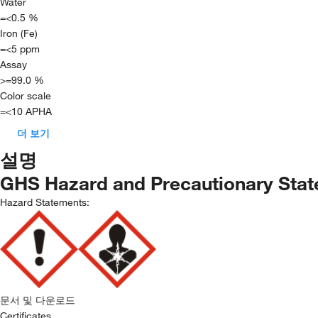
Water
=<0.5 %
Iron (Fe)
=<5 ppm
Assay
>=99.0 %
Color scale
=<10 APHA
더 보기
설명
GHS Hazard and Precautionary Sta
Hazard Statements:
문서 및 다운로드
Certificates