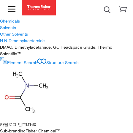
Chemicals
Solvents
Other Solvents
N N-Dimethylacetamide
DMAC, Dimethylacetamide, GC Headspace Grade, Thermo
Scientific™
Element Search
Structure Search
카탈로그 번호
D160
Sub-branding
Fisher Chemical™