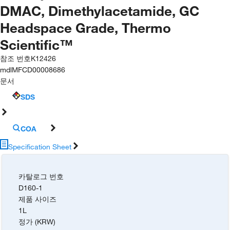
DMAC, Dimethylacetamide, GC
Headspace Grade, Thermo
Scientific™
참조 번호
K12426
mdl
MFCD00008686
문서
SDS
COA
Specification Sheet
카탈로그 번호
D160-1
제품 사이즈
1L
정가 (KRW)