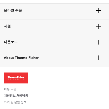
온라인 주문
주문 현황
지원
주문 방법
빠른 주문
서비스 및 지원
벌크 주문
다운로드
고객 센터
공지사항
유해화학물질등 제품 및 정보요약서
웹사이트 개선사항
About Thermo Fisher
주문관련문서
이전 웹사이트 미결제 내역 확인하기
ISO 인증문서
회사 소개
투자자
뉴스
사회적 책임
이용 약관
브랜드
개인정보 처리방침
Trademarks
가격 및 운임 정책
공정거래