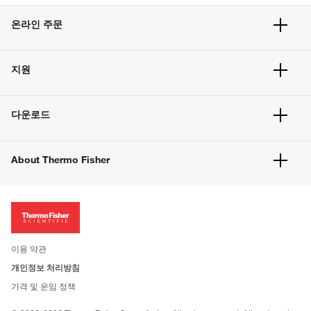
온라인 주문
주문 현황
지원
주문 방법
빠른 주문
서비스 및 지원
벌크 주문
다운로드
고객 센터
공지사항
유해화학물질등 제품 및 정보요약서
웹사이트 개선사항
About Thermo Fisher
주문관련문서
이전 웹사이트 미결제 내역 확인하기
ISO 인증문서
회사 소개
투자자
뉴스
사회적 책임
이용 약관
브랜드
개인정보 처리방침
Trademarks
가격 및 운임 정책
공정거래