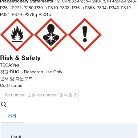
Precautionary Statements:
P210-P233-P235-P240-P241-P242-P243-
P261-P271-P280-P301+P310-P303+P361+P353-P304+P340-P312-
P331-P370+P378q-P501c
Risk & Safety
TSCA
:
Yes
경고:
RUO – Research Use Only
문서 및 다운로드
Certificates
검색
Lot #