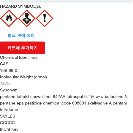
HAZARD SYMBOL(s):
벌크 견적 요청
카트에 추가하기
Chemical Identifiers
CAS
109-66-0
Molecular Weight (g/mol)
72.15
Synonym
pentane tetrakil caswell no. 642AA tetraspot 0.1% w/w butadiene N-
pentane epa pesticide chemical code 098001 skellysolve A pentani
tetrafume
SMILES
CCCCC
InChI Key