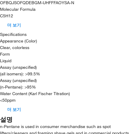
OFBQJSOFQDEBGM-UHFFFAOYSA-N
Molecular Formula
C5H12
더 보기
Specifications
Appearance (Color)
Clear, colorless
Form
Liquid
Assay (unspecified)
(all isomers): >99.5%
Assay (unspecified)
(n-Pentane): >95%
Water Content (Karl Fischer Titration)
<50ppm
더 보기
설명
n-Pentane is used in consumer merchandise such as spot
lifters/cleaners and foaming shave gels and in commercial products