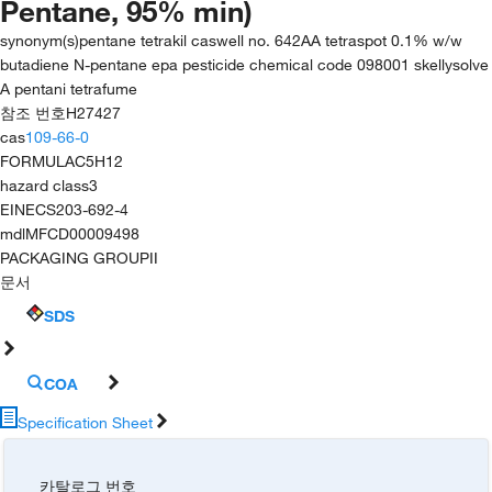
Pentane, 95% min)
synonym(s)
pentane tetrakil caswell no. 642AA tetraspot 0.1% w/w
butadiene N-pentane epa pesticide chemical code 098001 skellysolve
A pentani tetrafume
참조 번호
H27427
cas
109-66-0
FORMULA
C5H12
hazard class
3
EINECS
203-692-4
mdl
MFCD00009498
PACKAGING GROUP
II
문서
SDS
COA
Specification Sheet
카탈로그 번호