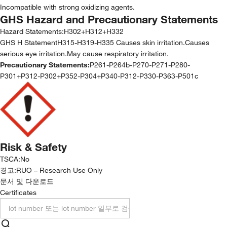
Incompatible with strong oxidizing agents.
GHS Hazard and Precautionary Statements
Hazard Statements:
H302+H312+H332
GHS H StatementH315-H319-H335 Causes skin irritation.Causes
serious eye irritation.May cause respiratory irritation.
Precautionary Statements:
P261-P264b-P270-P271-P280-
P301+P312-P302+P352-P304+P340-P312-P330-P363-P501c
Risk & Safety
TSCA
:
No
경고:
RUO – Research Use Only
문서 및 다운로드
Certificates