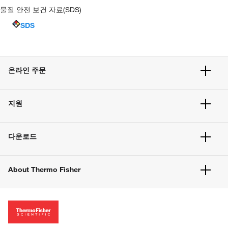
물질 안전 보건 자료(SDS)
SDS
온라인 주문
주문 현황
지원
주문 방법
빠른 주문
서비스 및 지원
벌크 주문
다운로드
고객 센터
공지사항
유해화학물질등 제품 및 정보요약서
웹사이트 개선사항
About Thermo Fisher
주문관련문서
이전 웹사이트 미결제 내역 확인하기
ISO 인증문서
회사 소개
투자자
뉴스