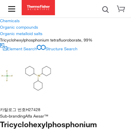
Chemicals
Organic compounds
Organic metalloid salts
Tricyclohexylphosphonium tetrafluoroborate, 99%
Element Search
Structure Search
카탈로그 번호
H27428
Sub-branding
Alfa Aesar™
Tricyclohexylphosphonium