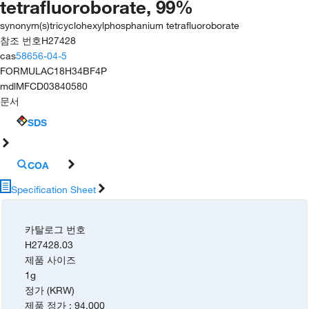
tetrafluoroborate, 99%
synonym(s)
tricyclohexylphosphanium tetrafluoroborate
참조 번호
H27428
cas
58656-04-5
FORMULA
C18H34BF4P
mdl
MFCD03840580
문서
SDS
COA
Specification Sheet
카탈로그 번호
H27428.03
제품 사이즈
1g
정가 (KRW)
제품 정가
:
94,000