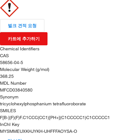
벌크 견적 요청
카트에 추가하기
Chemical Identifiers
CAS
58656-04-5
Molecular Weight (g/mol)
368.25
MDL Number
MFCD03840580
Synonym
tricyclohexylphosphanium tetrafluoroborate
SMILES
F[B-](F)(F)F.C1CCC(CC1)[PH+](C1CCCCC1)C1CCCCC1
InChI Key
MYSMMEUXKHJYKH-UHFFFAOYSA-O