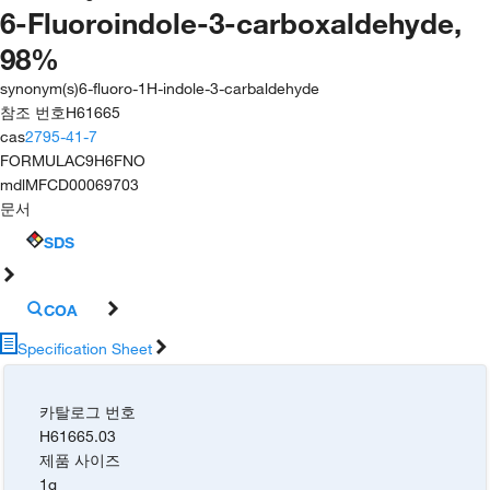
6-Fluoroindole-3-carboxaldehyde,
98%
synonym(s)
6-fluoro-1H-indole-3-carbaldehyde
참조 번호
H61665
cas
2795-41-7
FORMULA
C9H6FNO
mdl
MFCD00069703
문서
SDS
COA
Specification Sheet
카탈로그 번호
H61665.03
제품 사이즈
1g