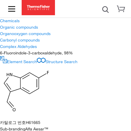
Chemicals
Organic compounds
Organooxygen compounds
Carbonyl compounds
Complex Aldehydes
6-Fluoroindole-3-carboxaldehyde, 98%
Element Search
Structure Search
카탈로그 번호
H61665
Sub-branding
Alfa Aesar™