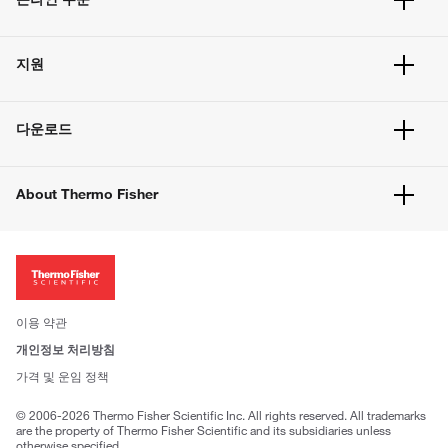
주문 현황
지원
주문 방법
빠른 주문
서비스 및 지원
벌크 주문
다운로드
고객 센터
공지사항
유해화학물질등 제품 및 정보요약서
웹사이트 개선사항
About Thermo Fisher
주문관련문서
이전 웹사이트 미결제 내역 확인하기
ISO 인증문서
회사 소개
투자자
뉴스
사회적 책임
이용 약관
브랜드
개인정보 처리방침
Trademarks
가격 및 운임 정책
공정거래
© 2006-2026 Thermo Fisher Scientific Inc. All rights reserved. All trademarks
are the property of Thermo Fisher Scientific and its subsidiaries unless
otherwise specified.