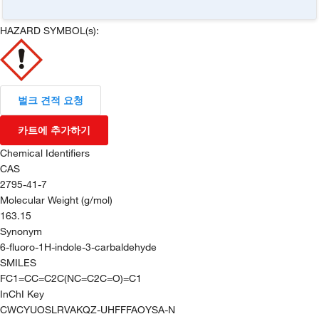
HAZARD SYMBOL(s):
벌크 견적 요청
카트에 추가하기
Chemical Identifiers
CAS
2795-41-7
Molecular Weight (g/mol)
163.15
Synonym
6-fluoro-1H-indole-3-carbaldehyde
SMILES
FC1=CC=C2C(NC=C2C=O)=C1
InChI Key
CWCYUOSLRVAKQZ-UHFFFAOYSA-N