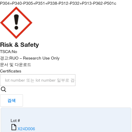
P304+P340-P305+P351+P338-P312-P332+P313-P362-P501c
Risk & Safety
TSCA
:
No
경고:
RUO – Research Use Only
문서 및 다운로드
Certificates
검색
Lot #
X24D006