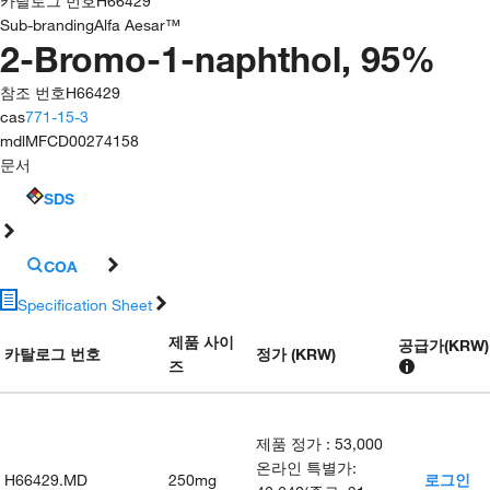
카탈로그 번호
H66429
Sub-branding
Alfa Aesar™
2-Bromo-1-naphthol, 95%
참조 번호
H66429
cas
771-15-3
mdl
MFCD00274158
문서
SDS
COA
Specification Sheet
제품 사이
공급가
(
KRW
)
카탈로그 번호
정가 (KRW)
즈
제품 정가
:
53,000
온라인 특별가
:
H66429.MD
250mg
로그인