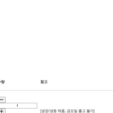
수량
참고
[냉장/냉동 제품, 금요일 출고 불가]