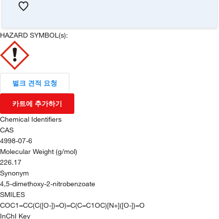
HAZARD SYMBOL(s):
벌크 견적 요청
카트에 추가하기
Chemical Identifiers
CAS
4998-07-6
Molecular Weight (g/mol)
226.17
Synonym
4,5-dimethoxy-2-nitrobenzoate
SMILES
COC1=CC(C([O-])=O)=C(C=C1OC)[N+]([O-])=O
InChI Key