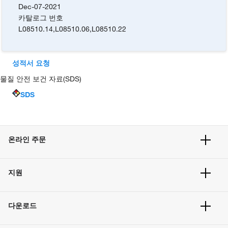
Dec-07-2021
카탈로그 번호
L08510.14
,
L08510.06
,
L08510.22
성적서 요청
물질 안전 보건 자료(SDS)
SDS
온라인 주문
주문 현황
지원
주문 방법
빠른 주문
서비스 및 지원
벌크 주문
다운로드
고객 센터
공지사항