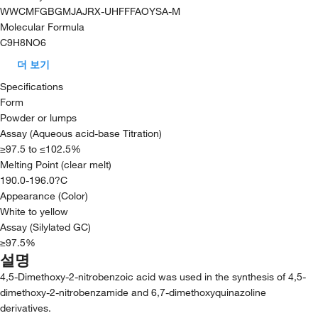
WWCMFGBGMJAJRX-UHFFFAOYSA-M
Molecular Formula
C9H8NO6
더 보기
Specifications
Form
Powder or lumps
Assay (Aqueous acid-base Titration)
≥97.5 to ≤102.5%
Melting Point (clear melt)
190.0-196.0?C
Appearance (Color)
White to yellow
Assay (Silylated GC)
≥97.5%
설명
4,5-Dimethoxy-2-nitrobenzoic acid was used in the synthesis of 4,5-
dimethoxy-2-nitrobenzamide and 6,7-dimethoxyquinazoline
derivatives.