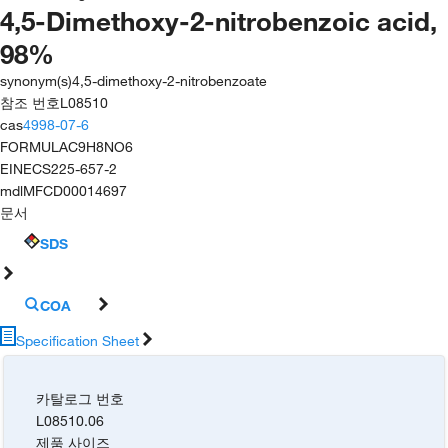
4,5-Dimethoxy-2-nitrobenzoic acid,
98%
synonym(s)
4,5-dimethoxy-2-nitrobenzoate
참조 번호
L08510
cas
4998-07-6
FORMULA
C9H8NO6
EINECS
225-657-2
mdl
MFCD00014697
문서
SDS
COA
Specification Sheet
카탈로그 번호
L08510.06
제품 사이즈