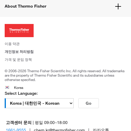
유해화학물질등 제품 및 정보요약서
웹사이트 개선사항
About Thermo Fisher
주문관련문서
이전 웹사이트 미결제 내역 확인하기
ISO 인증문서
회사 소개
투자자
뉴스
사회적 책임
이용 약관
브랜드
개인정보 처리방침
Trademarks
가격 및 운임 정책
공정거래
© 2006-2026 Thermo Fisher Scientific Inc. All rights reserved. All trademarks
are the property of Thermo Fisher Scientific and its subsidiaries unless
otherwise specified.
Korea
Select Language:
Go
고객센터 문의
| 평일 09:00~18:00
1661-9555
| chem.kr@thermofisher.com | 카카오톡