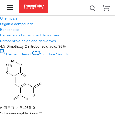
Chemicals
Organic compounds
Benzenoids
Benzene and substituted derivatives
Nitrobenzoic acids and derivatives
4,5-Dimethoxy-2-nitrobenzoic acid, 98%
Element Search
Structure Search
카탈로그 번호
L08510
Sub-branding
Alfa Aesar™