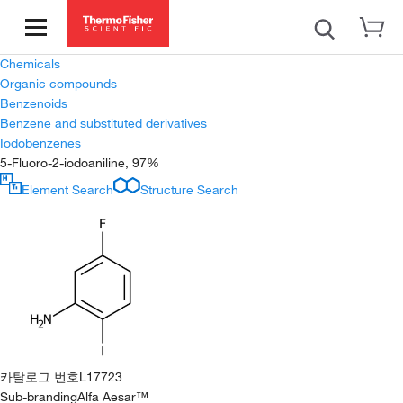
Chemicals
Organic compounds
Benzenoids
Benzene and substituted derivatives
Iodobenzenes
5-Fluoro-2-iodoaniline, 97%
Element Search
Structure Search
카탈로그 번호
L17723
Sub-branding
Alfa Aesar™