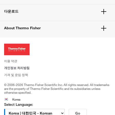
빠른 주문
서비스 및 지원
벌크 주문
다운로드
고객 센터
공지사항
유해화학물질등 제품 및 정보요약서
웹사이트 개선사항
About Thermo Fisher
주문관련문서
이전 웹사이트 미결제 내역 확인하기
ISO 인증문서
회사 소개
투자자
뉴스
사회적 책임
이용 약관
브랜드
개인정보 처리방침
Trademarks
가격 및 운임 정책
공정거래
© 2006-2026 Thermo Fisher Scientific Inc. All rights reserved. All trademarks
are the property of Thermo Fisher Scientific and its subsidiaries unless
otherwise specified.
Korea
Select Language:
Go