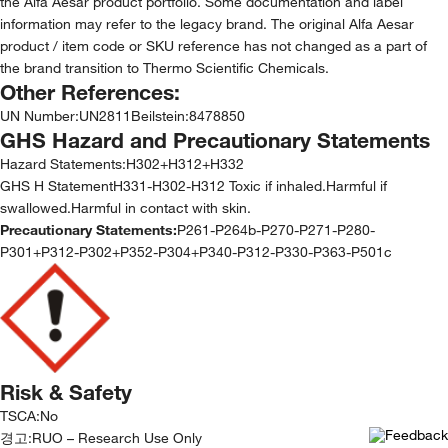
the Alfa Aesar product portfolio. Some documentation and label
information may refer to the legacy brand. The original Alfa Aesar
product / item code or SKU reference has not changed as a part of
the brand transition to Thermo Scientific Chemicals.
Other References:
UN Number
:
UN2811
Beilstein
:
8478850
GHS Hazard and Precautionary Statements
Hazard Statements:
H302+H312+H332
GHS H StatementH331-H302-H312 Toxic if inhaled.Harmful if
swallowed.Harmful in contact with skin.
Precautionary Statements:
P261-P264b-P270-P271-P280-
P301+P312-P302+P352-P304+P340-P312-P330-P363-P501c
Risk & Safety
TSCA
:
No
경고:
RUO – Research Use Only