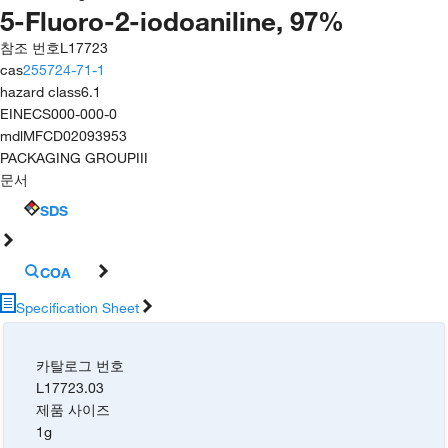
5-Fluoro-2-iodoaniline, 97%
참조 번호
L17723
cas
255724-71-1
hazard class
6.1
EINECS
000-000-0
mdl
MFCD02093953
PACKAGING GROUP
III
문서
SDS
COA
Specification Sheet
카탈로그 번호
L17723.03
제품 사이즈
1g