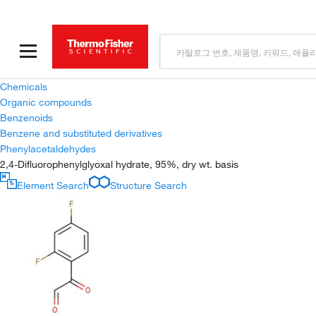
Chemicals
Organic compounds
Benzenoids
Benzene and substituted derivatives
Phenylacetaldehydes
2,4-Difluorophenylglyoxal hydrate, 95%, dry wt. basis
Element Search
Structure Search