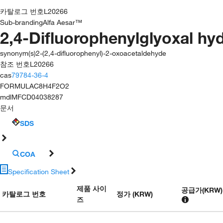
카탈로그 번호
L20266
Sub-branding
Alfa Aesar™
2,4-Difluorophenylglyoxal hyd
synonym(s)
2-(2,4-difluorophenyl)-2-oxoacetaldehyde
참조 번호
L20266
cas
79784-36-4
FORMULA
C8H4F2O2
mdl
MFCD04038287
문서
SDS
COA
Specification Sheet
제품 사이
공급가
(
KRW
)
카탈로그 번호
정가 (KRW)
즈