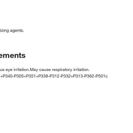
izing agents.
tements
ye irritation.May cause respiratory irritation.
4+P340-P305+P351+P338-P312-P332+P313-P362-P501c