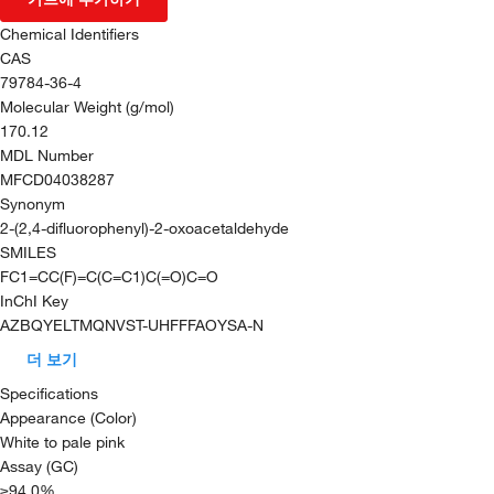
Chemical Identifiers
CAS
79784-36-4
Molecular Weight (g/mol)
170.12
MDL Number
MFCD04038287
Synonym
2-(2,4-difluorophenyl)-2-oxoacetaldehyde
SMILES
FC1=CC(F)=C(C=C1)C(=O)C=O
InChI Key
AZBQYELTMQNVST-UHFFFAOYSA-N
더 보기
Specifications
Appearance (Color)
White to pale pink
Assay (GC)
≥94.0%