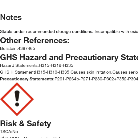
Notes
Stable under recommended storage conditions. Incompatible with oxid
Other References:
Beilstein
:
4387465
GHS Hazard and Precautionary Sta
Hazard Statements:
H315-H319-H335
GHS H StatementH315-H319-H335 Causes skin irritation.Causes serious e
Precautionary Statements:
P261-P264b-P271-P280-P302+P352-P30
Risk & Safety
TSCA
:
No