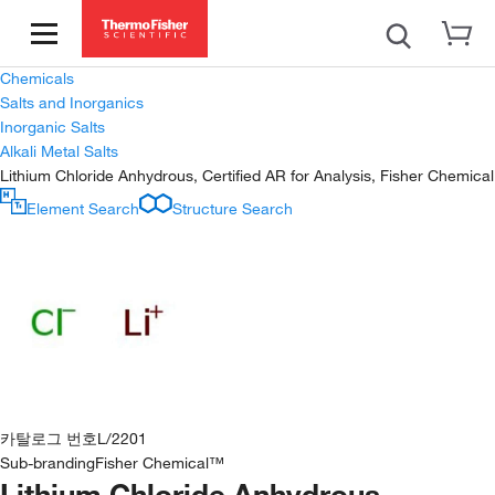
Chemicals
Salts and Inorganics
Inorganic Salts
Alkali Metal Salts
Lithium Chloride Anhydrous, Certified AR for Analysis, Fisher Chemical
Element Search
Structure Search
카탈로그 번호
L/2201
Sub-branding
Fisher Chemical™
Lithium Chloride Anhydrous,