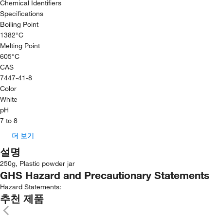
Chemical Identifiers
Specifications
Boiling Point
1382°C
Melting Point
605°C
CAS
7447-41-8
Color
White
pH
7 to 8
더 보기
설명
250g, Plastic powder jar
GHS Hazard and Precautionary Statements
Hazard Statements:
추천 제품