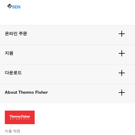
SDS
온라인 주문
주문 현황
지원
주문 방법
빠른 주문
서비스 및 지원
벌크 주문
다운로드
고객 센터
공지사항
유해화학물질등 제품 및 정보요약서
웹사이트 개선사항
About Thermo Fisher
주문관련문서
이전 웹사이트 미결제 내역 확인하기
ISO 인증문서
회사 소개
투자자
뉴스
사회적 책임
이용 약관