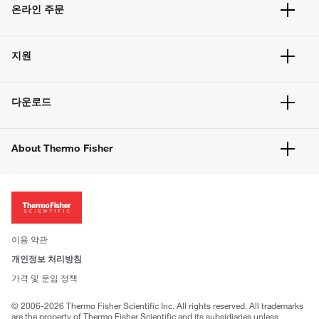
온라인 주문
주문 현황
지원
주문 방법
빠른 주문
서비스 및 지원
벌크 주문
다운로드
고객 센터
공지사항
유해화학물질등 제품 및 정보요약서
웹사이트 개선사항
About Thermo Fisher
주문관련문서
이전 웹사이트 미결제 내역 확인하기
ISO 인증문서
회사 소개
투자자
뉴스
사회적 책임
이용 약관
브랜드
개인정보 처리방침
Trademarks
가격 및 운임 정책
공정거래
© 2006-2026 Thermo Fisher Scientific Inc. All rights reserved. All trademarks
are the property of Thermo Fisher Scientific and its subsidiaries unless