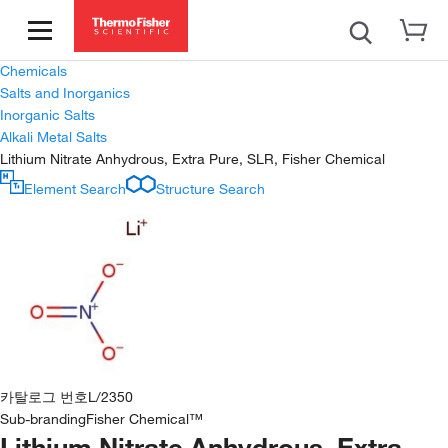
Chemicals
Salts and Inorganics
Inorganic Salts
Alkali Metal Salts
Lithium Nitrate Anhydrous, Extra Pure, SLR, Fisher Chemical
Element Search
Structure Search
카탈로그 번호
L/2350
Sub-branding
Fisher Chemical™
Lithium Nitrate Anhydrous, Extra