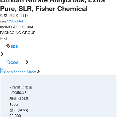
Pure, SLR, Fisher Chemical
참조 번호
K11117
cas
7790-69-4
mdl
MFCD00011094
PACKAGING GROUP
III
문서
SDS
COA
Specification Sheet
카탈로그 번호
L/2350/48
제품 사이즈
100g
정가 (KRW)
92,000