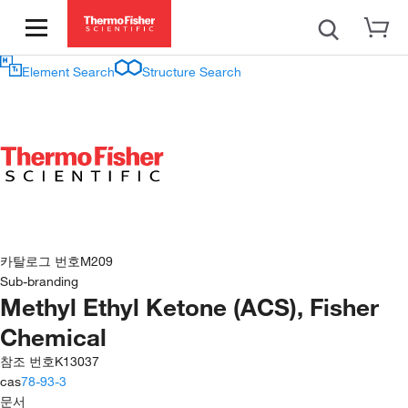
Element Search
Structure Search
카탈로그 번호
M209
Sub-branding
Methyl Ethyl Ketone (ACS), Fisher
Chemical
참조 번호
K13037
cas
78-93-3
문서