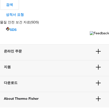
검색
성적서 요청
물질 안전 보건 자료(SDS)
SDS
온라인 주문
주문 현황
지원
주문 방법
빠른 주문
서비스 및 지원
벌크 주문
다운로드
고객 센터
공지사항
유해화학물질등 제품 및 정보요약서
웹사이트 개선사항
About Thermo Fisher
주문관련문서
이전 웹사이트 미결제 내역 확인하기
ISO 인증문서