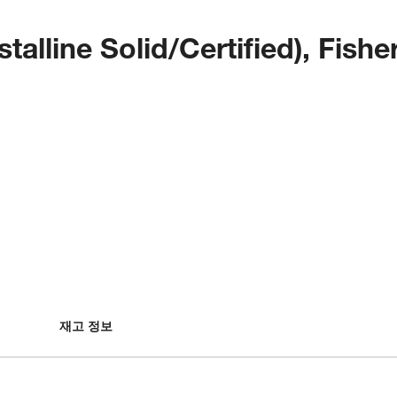
talline Solid/Certified), Fish
재고 정보