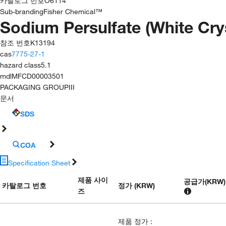
카탈로그 번호
O6114
Sub-branding
Fisher Chemical™
Sodium Persulfate (White Crys
참조 번호
K13194
cas
7775-27-1
hazard class
5.1
mdl
MFCD00003501
PACKAGING GROUP
III
문서
SDS
COA
Specification Sheet
제품 사이
공급가
(
KRW
)
카탈로그 번호
정가 (KRW)
즈
제품 정가
: