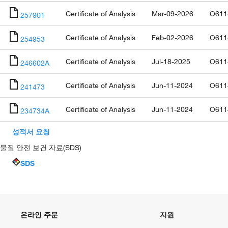
Certificate of Analysis
Mar-09-2026
O611
257901
Certificate of Analysis
Feb-02-2026
O611
254953
Certificate of Analysis
Jul-18-2025
O611
246602A
Certificate of Analysis
Jun-11-2024
O611
241473
Certificate of Analysis
Jun-11-2024
O611
234734A
성적서 요청
물질 안전 보건 자료(SDS)
SDS
온라인 주문
지원