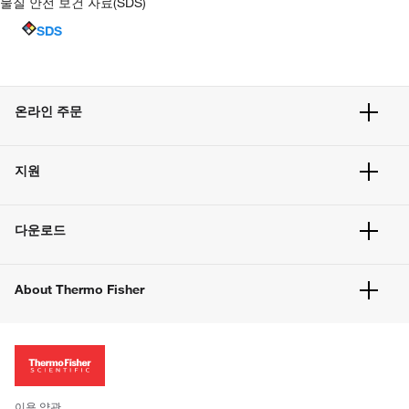
물질 안전 보건 자료(SDS)
SDS
온라인 주문
주문 현황
지원
주문 방법
빠른 주문
서비스 및 지원
벌크 주문
다운로드
고객 센터
공지사항
유해화학물질등 제품 및 정보요약서
웹사이트 개선사항
About Thermo Fisher
주문관련문서
이전 웹사이트 미결제 내역 확인하기
ISO 인증문서
회사 소개
투자자
뉴스
사회적 책임
이용 약관