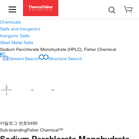
Chemicals
Salts and Inorganics
Inorganic Salts
Alkali Metal Salts
Sodium Perchlorate Monohydrate (HPLC), Fisher Chemical
Element Search
Structure Search
카탈로그 번호
S490
Sub-branding
Fisher Chemical™
Sodium Perchlorate Monohydrate