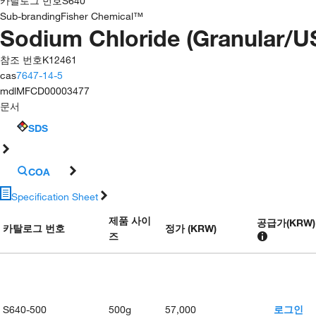
카탈로그 번호
S640
Sub-branding
Fisher Chemical™
Sodium Chloride (Granular/U
참조 번호
K12461
cas
7647-14-5
mdl
MFCD00003477
문서
SDS
COA
Specification Sheet
제품 사이
공급가
(
KRW
)
카탈로그 번호
정가 (KRW)
즈
S640-500
500g
57,000
로그인