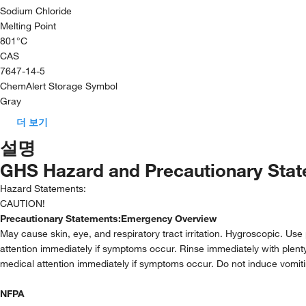
Sodium Chloride
Melting Point
801°C
CAS
7647-14-5
ChemAlert Storage Symbol
Gray
더 보기
설명
GHS Hazard and Precautionary Sta
Hazard Statements:
CAUTION!
Precautionary Statements:
Emergency Overview
May cause skin, eye, and respiratory tract irritation. Hygroscopic. Us
attention immediately if symptoms occur. Rinse immediately with plenty of
medical attention immediately if symptoms occur. Do not induce vomiti
NFPA