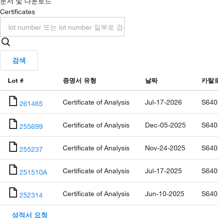
문서 및 다운로드
Certificates
검색
Lot #
증명서 유형
날짜
카탈
Certificate of Analysis
Jul-17-2026
S640
261465
Certificate of Analysis
Dec-05-2025
S640
255699
Certificate of Analysis
Nov-24-2025
S640
255237
Certificate of Analysis
Jul-17-2025
S640
251510A
Certificate of Analysis
Jun-10-2025
S640
252314
성적서 요청