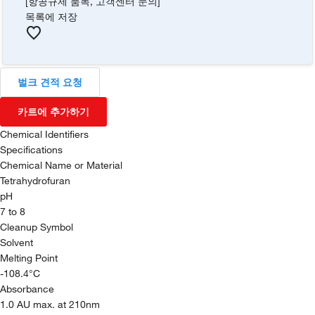
[항공규제 품목, 고객센터 문의]
목록에 저장
벌크 견적 요청
카트에 추가하기
Chemical Identifiers
Specifications
Chemical Name or Material
Tetrahydrofuran
pH
7 to 8
Cleanup Symbol
Solvent
Melting Point
-108.4°C
Absorbance
1.0 AU max. at 210nm