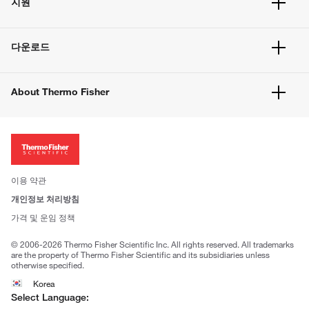
지원
주문 방법
빠른 주문
서비스 및 지원
벌크 주문
다운로드
고객 센터
공지사항
유해화학물질등 제품 및 정보요약서
웹사이트 개선사항
About Thermo Fisher
주문관련문서
이전 웹사이트 미결제 내역 확인하기
ISO 인증문서
회사 소개
투자자
뉴스
사회적 책임
이용 약관
브랜드
개인정보 처리방침
Trademarks
가격 및 운임 정책
공정거래
© 2006-2026 Thermo Fisher Scientific Inc. All rights reserved. All trademarks
are the property of Thermo Fisher Scientific and its subsidiaries unless
otherwise specified.
Korea
Select Language: