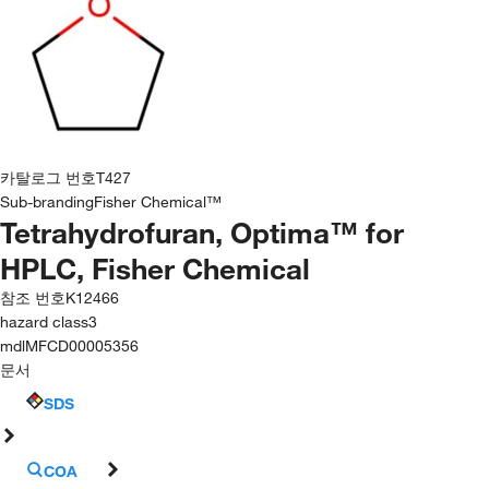
카탈로그 번호
T427
Sub-branding
Fisher Chemical™
Tetrahydrofuran, Optima™ for
HPLC, Fisher Chemical
참조 번호
K12466
hazard class
3
mdl
MFCD00005356
문서
SDS
COA