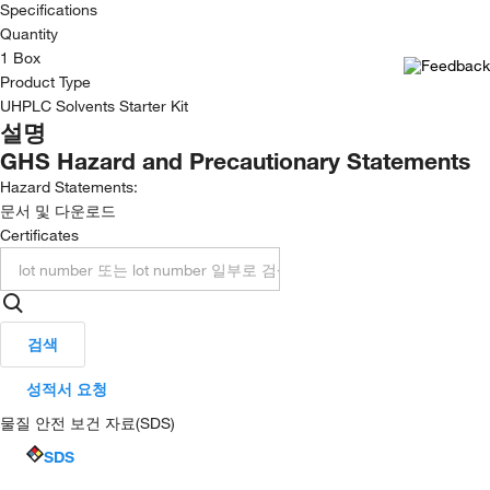
Specifications
Quantity
1 Box
Product Type
UHPLC Solvents Starter Kit
설명
GHS Hazard and Precautionary Statements
Hazard Statements:
문서 및 다운로드
Certificates
검색
성적서 요청
물질 안전 보건 자료(SDS)
SDS