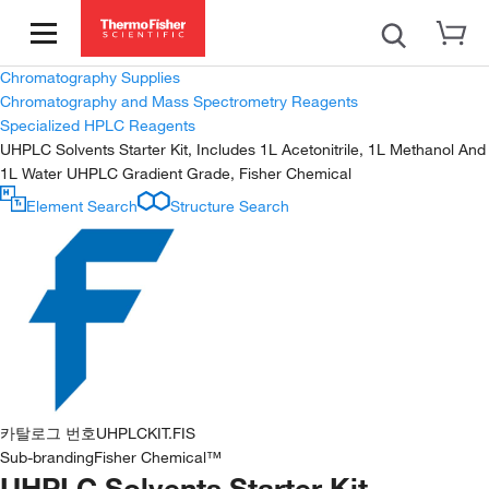
Chromatography Supplies
Chromatography and Mass Spectrometry Reagents
Specialized HPLC Reagents
UHPLC Solvents Starter Kit, Includes 1L Acetonitrile, 1L Methanol And
1L Water UHPLC Gradient Grade, Fisher Chemical
Element Search
Structure Search
카탈로그 번호
UHPLCKIT.FIS
Sub-branding
Fisher Chemical™
UHPLC Solvents Starter Kit,