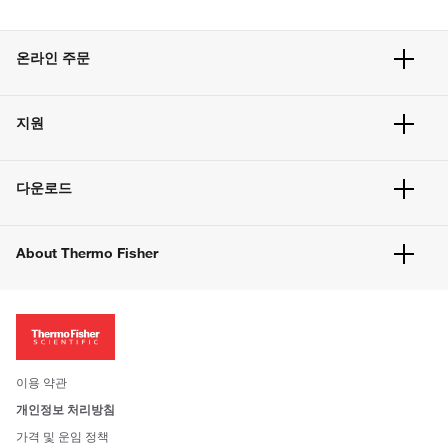
온라인 주문
주문 현황
지원
주문 방법
빠른 주문
서비스 및 지원
벌크 주문
다운로드
고객 센터
공지사항
유해화학물질등 제품 및 정보요약서
웹사이트 개선사항
About Thermo Fisher
주문관련문서
이전 웹사이트 미결제 내역 확인하기
ISO 인증문서
회사 소개
투자자
뉴스
사회적 책임
이용 약관
브랜드
개인정보 처리방침
Trademarks
가격 및 운임 정책