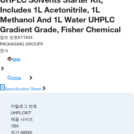
Includes 1L Acetonitrile, 1L
Methanol And 1L Water UHPLC
Gradient Grade, Fisher Chemical
참조 번호
K11934
PACKAGING GROUP
II
문서
SDS
COA
Specification Sheet
카탈로그 번호
UHPLCKIT
제품 사이즈
1BX
정가 (KRW)