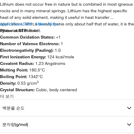
Lithium does not occur free in nature but is combined in most igneous
rocks and in many mineral springs. Lithium has the highest specific
heat of any solid element, making it useful in heat transfer
applications. With a density that is only about half that of water, it is the
Alkali Metal Salts
;
Metal Alloys
>
lightest solid element.
Phase at STP:
Solid
Common Oxidation States:
+1
Number of Valence Electrons:
1
Electronegativity (Pauling):
1.0
First Ionization Energy:
124 kcal/mole
Covalent Radius:
1.23 Angstroms
Melting Point:
180.5°C
Boiling Point:
1342°C
3
Density:
0.53 g/cm
Crystal Structure:
Cubic, body centered
더 보기
백분율 순도
분자량(g/mol)