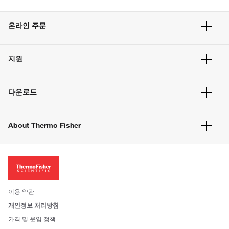
온라인 주문
주문 현황
지원
주문 방법
빠른 주문
서비스 및 지원
벌크 주문
다운로드
고객 센터
공지사항
유해화학물질등 제품 및 정보요약서
웹사이트 개선사항
About Thermo Fisher
주문관련문서
이전 웹사이트 미결제 내역 확인하기
ISO 인증문서
회사 소개
투자자
뉴스
사회적 책임
이용 약관
브랜드
개인정보 처리방침
Trademarks
가격 및 운임 정책
공정거래