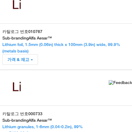
카탈로그 번호
010767
Sub-branding
Alfa Aesar™
Lithium foil, 1.5mm (0.06in) thick x 100mm (3.9in) wide, 99.9%
(metals basis)
가격 & 재고
카탈로그 번호
000733
Sub-branding
Alfa Aesar™
Lithium granules, 1-6mm (0.04-0.2in), 99%