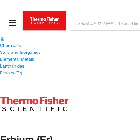
홈
Chemicals
Salts and Inorganics
Elemental Metals
Lanthanides
Erbium (Er)
Erbium (Er)