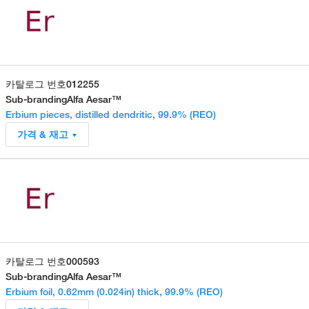
카탈로그 번호
012255
Sub-branding
Alfa Aesar™
Erbium pieces, distilled dendritic, 99.9% (REO)
가격 & 재고
카탈로그 번호
000593
Sub-branding
Alfa Aesar™
Erbium foil, 0.62mm (0.024in) thick, 99.9% (REO)