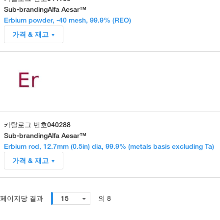
Sub-branding
Alfa Aesar™
Erbium powder, -40 mesh, 99.9% (REO)
가격 & 재고
카탈로그 번호
040288
Sub-branding
Alfa Aesar™
Erbium rod, 12.7mm (0.5in) dia, 99.9% (metals basis excluding Ta)
가격 & 재고
페이지당 결과
15
의 8