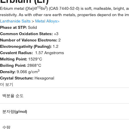
12
2
Erbium metal ([Xe]4f
6s
) (CAS 7440-52-0) is soft, malleable, bright, an
resistivity. As with other rare earth metals, properties depend on the im
Lanthanide Salts
>
Metal Alloys>
Phase at STP:
Solid
Common Oxidation States:
+3
Number of Valence Electrons:
2
Electronegativity (Pauling):
1.2
Covalent Radius:
1.57 Angstroms
Melting Point:
1529°C
Boiling Point:
2868°C
3
Density:
9.066 g/cm
Crystal Structure:
Hexagonal
더 보기
백분율 순도
분자량(g/mol)
수량