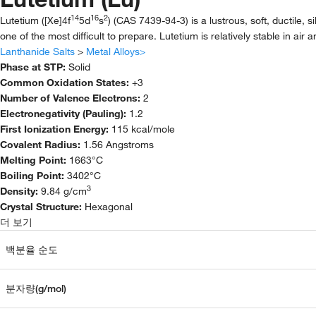
14
16
2
Lutetium ([Xe]4f
5d
s
) (CAS 7439-94-3) is a lustrous, soft, ductile,
one of the most difficult to prepare. Lutetium is relatively stable in air 
Lanthanide Salts
>
Metal Alloys>
Phase at STP:
Solid
Common Oxidation States:
+3
Number of Valence Electrons:
2
Electronegativity (Pauling):
1.2
First Ionization Energy:
115 kcal/mole
Covalent Radius:
1.56 Angstroms
Melting Point:
1663°C
Boiling Point:
3402°C
3
Density:
9.84 g/cm
Crystal Structure:
Hexagonal
더 보기
백분율 순도
분자량(g/mol)