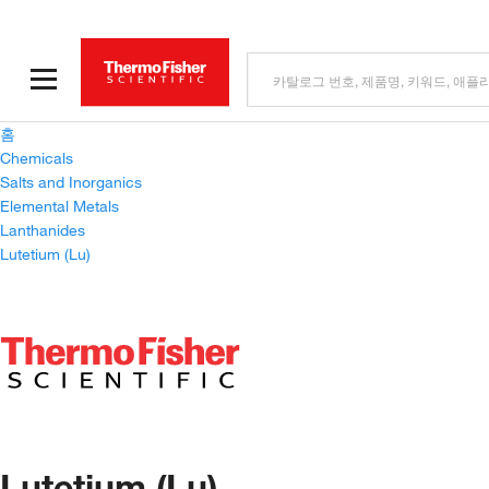
홈
Chemicals
Salts and Inorganics
Elemental Metals
Lanthanides
Lutetium (Lu)
Lutetium (Lu)