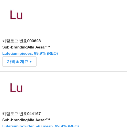
카탈로그 번호
000628
Sub-branding
Alfa Aesar™
Lutetium pieces, 99.9% (REO)
가격 & 재고
카탈로그 번호
044167
Sub-branding
Alfa Aesar™
Lutetium powder, -40 mesh, 99.9% (REO)