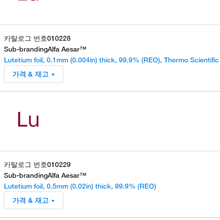
카탈로그 번호
010228
Sub-branding
Alfa Aesar™
Lutetium foil, 0.1mm (0.004in) thick, 99.9% (REO), Thermo Scientifi
가격 & 재고
카탈로그 번호
010229
Sub-branding
Alfa Aesar™
Lutetium foil, 0.5mm (0.02in) thick, 99.9% (REO)
가격 & 재고