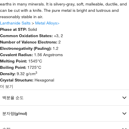
earths in many minerals. It is silvery-gray, soft, malleable, ductile, and
can be cut with a knife. The pure metal is bright and lustrous and
reasonably stable in air.
Lanthanide Salts
>
Metal Alloys>
Phase at STP:
Solid
Common Oxidation States:
+3, 2
Number of Valence Electrons:
2
Electronegativity (Pauling):
1.2
Covalent Radius:
1.56 Angstroms
Melting Point:
1545°C
Boiling Point:
1725°C
3
Density:
9.32 g/cm
Crystal Structure:
Hexagonal
더 보기
백분율 순도
분자량(g/mol)