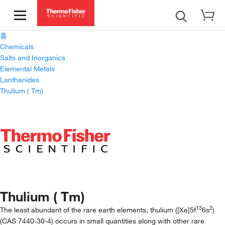
홈
Chemicals
Salts and Inorganics
Elemental Metals
Lanthanides
Thulium ( Tm)
Thulium ( Tm)
13
2
The least abundant of the rare earth elements, thulium ([Xe]5f
6s
)
(CAS 7440-30-4) occurs in small quantities along with other rare