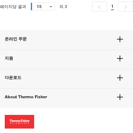
1
페이지당 결과
15
의 3
온라인 주문
주문 현황
지원
주문 방법
빠른 주문
서비스 및 지원
벌크 주문
다운로드
고객 센터
공지사항
유해화학물질등 제품 및 정보요약서
웹사이트 개선사항
About Thermo Fisher
주문관련문서
이전 웹사이트 미결제 내역 확인하기
ISO 인증문서
회사 소개
투자자
뉴스