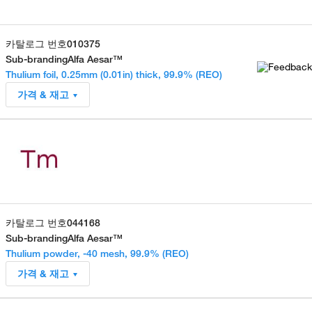
카탈로그 번호
010375
Sub-branding
Alfa Aesar™
Thulium foil, 0.25mm (0.01in) thick, 99.9% (REO)
가격 & 재고
카탈로그 번호
044168
Sub-branding
Alfa Aesar™
Thulium powder, -40 mesh, 99.9% (REO)
가격 & 재고