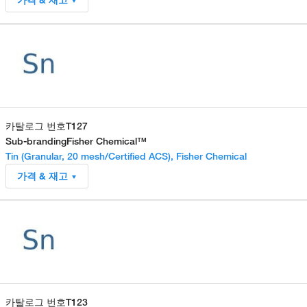
카탈로그 번호
T127
Sub-branding
Fisher Chemical™
Tin (Granular, 20 mesh/Certified ACS), Fisher Chemical
가격 & 재고
카탈로그 번호
T123