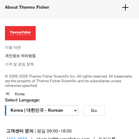
유해화학물질등 제품 및 정보요약서
웹사이트 개선사항
About Thermo Fisher
주문관련문서
이전 웹사이트 미결제 내역 확인하기
ISO 인증문서
회사 소개
투자자
뉴스
사회적 책임
이용 약관
브랜드
개인정보 처리방침
Trademarks
가격 및 운임 정책
공정거래
© 2006-2026 Thermo Fisher Scientific Inc. All rights reserved. All trademarks
are the property of Thermo Fisher Scientific and its subsidiaries unless
otherwise specified.
Korea
Select Language:
Go
고객센터 문의
| 평일 09:00~18:00
1661-9555
| chem.kr@thermofisher.com | 카카오톡