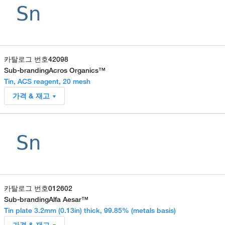
카탈로그 번호
42098
Sub-branding
Acros Organics™
Tin, ACS reagent, 20 mesh
가격 & 재고
카탈로그 번호
012602
Sub-branding
Alfa Aesar™
Tin plate 3.2mm (0.13in) thick, 99.85% (metals basis)
가격 & 재고