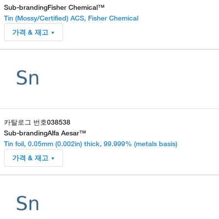
Sub-branding
Fisher Chemical™
Tin (Mossy/Certified) ACS, Fisher Chemical
가격 & 재고
카탈로그 번호
038538
Sub-branding
Alfa Aesar™
Tin foil, 0.05mm (0.002in) thick, 99.999% (metals basis)
가격 & 재고