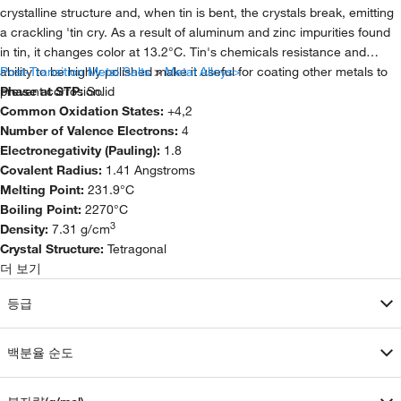
crystalline structure and, when tin is bent, the crystals break, emitting
a crackling 'tin cry. As a result of aluminum and zinc impurities found
in tin, it changes color at 13.2°C. Tin's chemicals resistance and
ability to be highly polished make it useful for coating other metals to
Post-Transition Metal Salts
>
Metal Alloys>
prevent corrosion.
Phase at STP:
Solid
Common Oxidation States:
+4,2
Number of Valence Electrons:
4
Electronegativity (Pauling):
1.8
Covalent Radius:
1.41 Angstroms
Melting Point:
231.9°C
Boiling Point:
2270°C
3
Density:
7.31 g/cm
Crystal Structure:
Tetragonal
더 보기
등급
백분율 순도