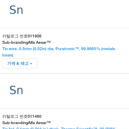
카탈로그 번호
011906
Sub-branding
Alfa Aesar™
Tin wire, 0.5mm (0.02in) dia, Puratronic™, 99.9985% (metals
basis)
가격 & 재고
카탈로그 번호
011460
Sub-branding
Alfa Aesar™
Tin foil, 0.1mm (0.004 in.) thick, Thermo Scientific™, 99.998%