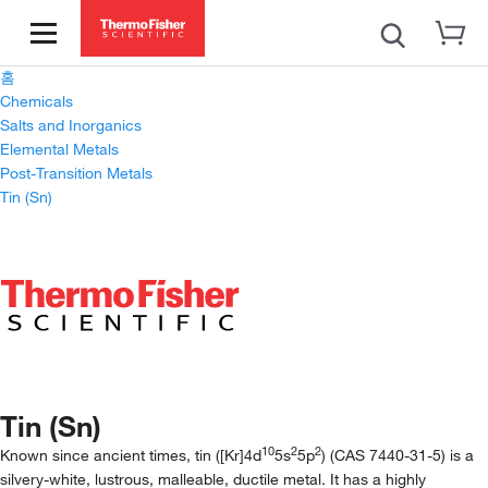
홈
Chemicals
Salts and Inorganics
Elemental Metals
Post-Transition Metals
Tin (Sn)
Tin (Sn)
10
2
2
Known since ancient times, tin ([Kr]4d
5s
5p
) (CAS 7440-31-5) is a
silvery-white, lustrous, malleable, ductile metal. It has a highly