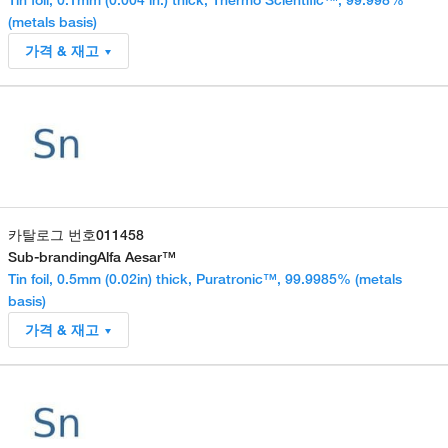
(metals basis)
가격 & 재고
카탈로그 번호
011458
Sub-branding
Alfa Aesar™
Tin foil, 0.5mm (0.02in) thick, Puratronic™, 99.9985% (metals
basis)
가격 & 재고